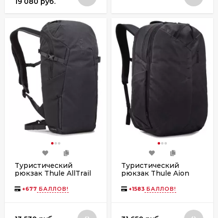
19 080 руб.
Туристический
Туристический
рюкзак Thule AllTrail
рюкзак Thule Aion
X 15L 3204127
28L TATB128 Black
Obsidian
+
677
БАЛЛОВ!
+
1583
БАЛЛОВ!