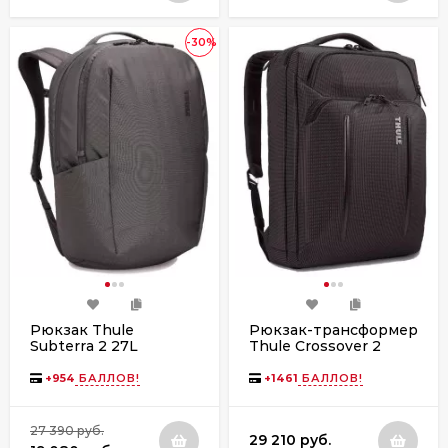
-30%
Рюкзак Thule
Рюкзак-трансформер
Subterra 2 27L
Thule Crossover 2
TSLB417 Vetiver Gray
Convertible C2CB-116
Black
+
954
БАЛЛОВ!
+
1461
БАЛЛОВ!
27 390 руб.
29 210 руб.