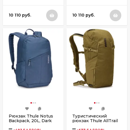
10 110 руб.
10 110 руб.
Рюкзак Thule Notus
Туристический
Backpack, 20L, Dark
рюкзак Thule AllTrail
Slate
X, 15L, Nutria
+
493
БАЛЛОВ!
+
677
БАЛЛОВ!