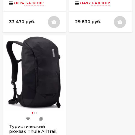
70L, Deep Khaki
Green
+
1674
БАЛЛОВ!
+
1492
БАЛЛОВ!
33 470 руб.
29 830 руб.
Туристический
рюкзак Thule AllTrail,