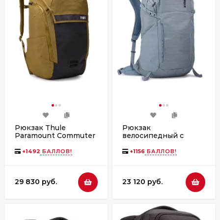
Рюкзак Thule
Рюкзак
Paramount Commuter
велосипедный с
Backpack, 28L, Nutria
гидратором Thule
AllTrail, 22L, Pond Gray
+
1492
БАЛЛОВ!
+
1156
БАЛЛОВ!
29 830 руб.
23 120 руб.