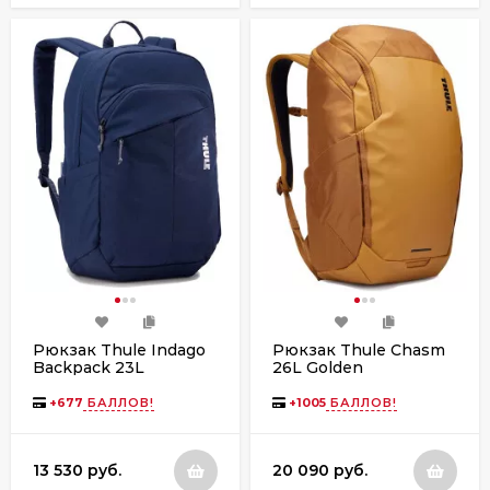
Рюкзак Thule Indago
Рюкзак Thule Chasm
Backpack 23L
26L Golden
TCAM7116 Dress Blue
+
677
БАЛЛОВ!
+
1005
БАЛЛОВ!
13 530 руб.
20 090 руб.