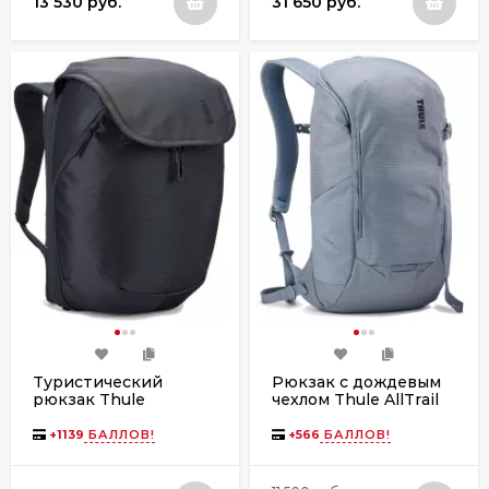
13 530 руб.
31 650 руб.
Туристический
Рюкзак с дождевым
рюкзак Thule
чехлом Thule AllTrail
Subterra 2 26L
18L Pond
3205054 Dark Slate
+
1139
БАЛЛОВ!
+
566
БАЛЛОВ!