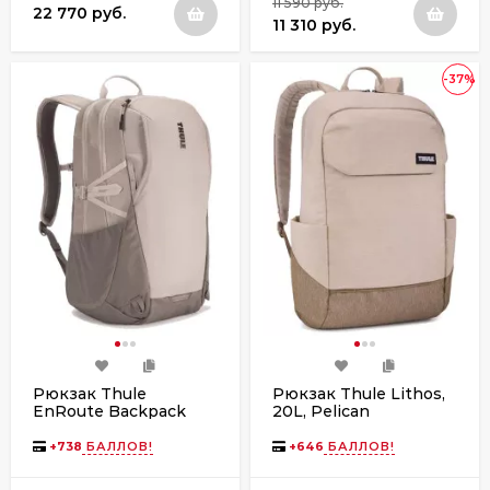
11 590 руб.
22 770 руб.
11 310 руб.
-37%
Рюкзак Thule
Рюкзак Thule Lithos,
EnRoute Backpack
20L, Pelican
23L, Pelican/Vetiver
Gray/Faded Khaki
+
738
БАЛЛОВ!
+
646
БАЛЛОВ!