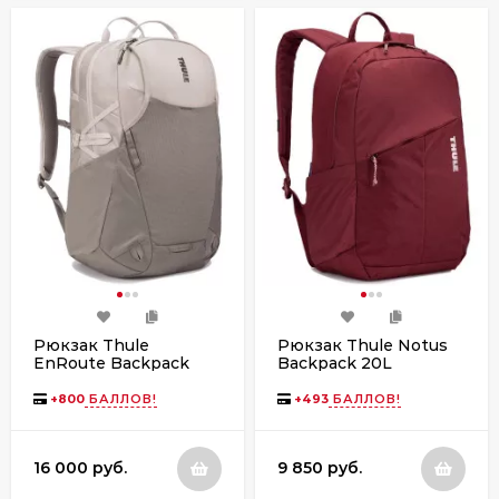
Рюкзак Thule
Рюкзак Thule Notus
EnRoute Backpack
Backpack 20L
26L TEBP4316
TCAM6115 New
Pelican/Vetiver
Maroon
+
800
БАЛЛОВ!
+
493
БАЛЛОВ!
16 000 руб.
9 850 руб.