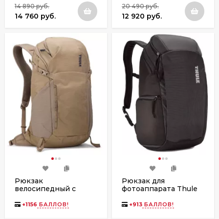
14 890 руб.
20 490 руб.
14 760 руб.
12 920 руб.
Рюкзак
Рюкзак для
велосипедный с
фотоаппарата Thule
гидратором Thule
EnRoute Medium
AllTrail, 22L, Faded
DSLR Backpack, 20L,
+
1156
БАЛЛОВ!
+
913
БАЛЛОВ!
Khaki
Black