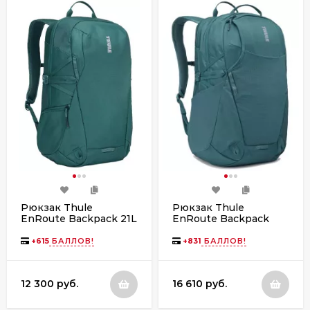
Рюкзак Thule
Рюкзак Thule
EnRoute Backpack 21L
EnRoute Backpack
TEBP4116 Mallard
26L TEBP4316 Mallard
Green
Green
+
615
БАЛЛОВ!
+
831
БАЛЛОВ!
12 300 руб.
16 610 руб.