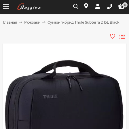
0
Главная
Рюкзаки
Сумка-гибрид Thule Subterra 2 15L Black
Для клиентов всех банков
Разбейте
оплату
на части
без переплат
График платежей
Сегодня
25
%