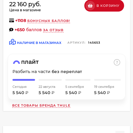
22 160 руб.
об оплате Плайтом
В КОРЗИНУ
Цена в магазине
+
1108
БОНУСНЫХ БАЛЛОВ!
+650
баллов
ЗА ОТЗЫВ
Остались вопросы?
8 800 302-02-51
НАЛИЧИЕ В МАГАЗИНАХ
АРТИКУЛ:
145653
25
plait.ru
раз в
2 недели
Разбить на части
без переплат
Сегодня
22 августа
5 сентября
19 сентября
5 540
₽
5 540
₽
5 540
₽
5 540
₽
ВСЕ ТОВАРЫ БРЕНДА
THULE