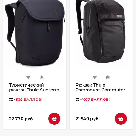
Туристический
Рюкзак Thule
рюкзак Thule Subterra
Paramount Commuter
2 26L 3205054 Black
Backpack 27L Black
+
1139
БАЛЛОВ!
+
1077
БАЛЛОВ!
22 770 руб.
21 540 руб.