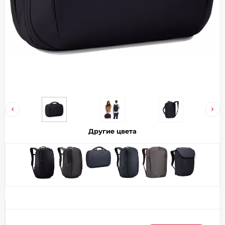
Добавляйте товары
в корзину
Оплачивайте сегодня только
25
% картой любого банка
Получайте товар
выбранный способом
Другие цвета
Оставшиеся
75
% будут
списываться
с вашей карты
по
25
%
каждые 2 недели
Подробнее