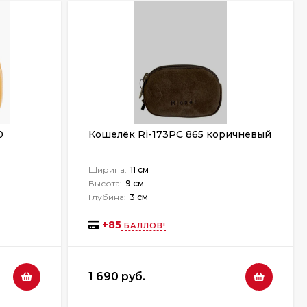
0
Кошелёк Ri-173PС 865 коричневый
Ширина:
11 см
Высота:
9 см
Глубина:
3 см
+
85
БАЛЛОВ!
1 690 руб.