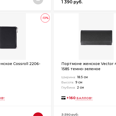
1 390 руб.
-13%
ское Cossroll 2206-
Портмоне женское Vector 
1585 темно-зеленое
Ширина:
18.5 см
Высота:
9 см
Глубина:
2 см
+
160
В!
БАЛЛОВ!
3 390 руб.