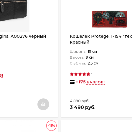
gins, А00276 черный
Кошелек Protege, 1-154 "те
красный
Ширина:
19 см
Высота:
9 см
Глубина:
2.5 см
1
В!
+
175
БАЛЛОВ!
4 890 руб.
3 490 руб.
-11%