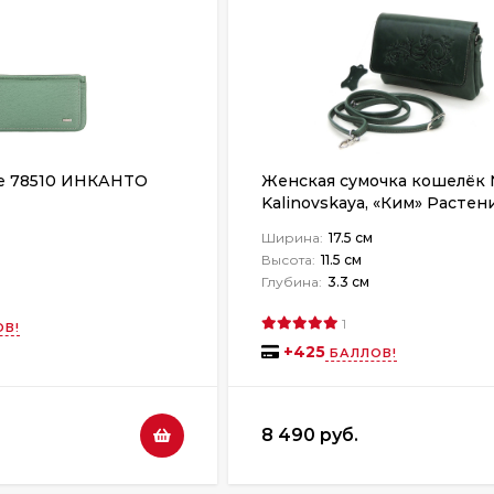
e 78510 ИНКАНТО
Женская сумочка кошелёк N
Kalinovskaya, «Ким» Растен
зеленая
Ширина:
17.5 см
Высота:
11.5 см
Глубина:
3.3 см
1
В!
+
425
БАЛЛОВ!
8 490 руб.