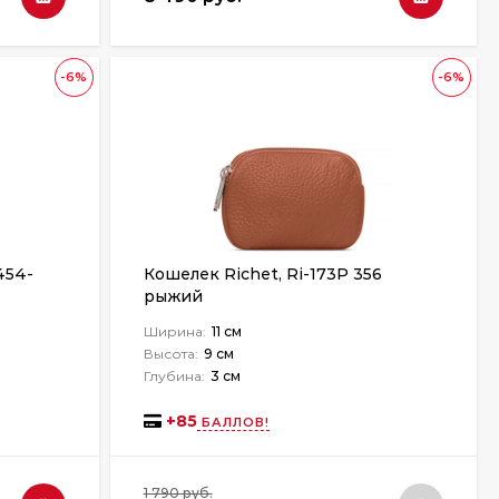
-6%
-6%
454-
Кошелек Richet, Ri-173P 356
рыжий
Ширина:
11 см
Высота:
9 см
Глубина:
3 см
+
85
БАЛЛОВ!
1 790 руб.