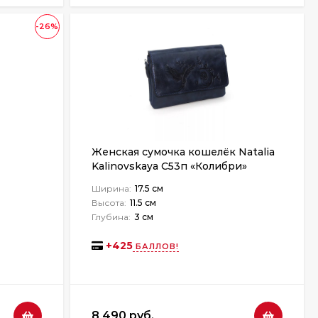
-26%
Женская сумочка кошелёк Natalia
Kalinovskaya С53п «Колибри»
Ширина:
17.5 см
Высота:
11.5 см
Глубина:
3 см
+
425
БАЛЛОВ!
8 490 руб.