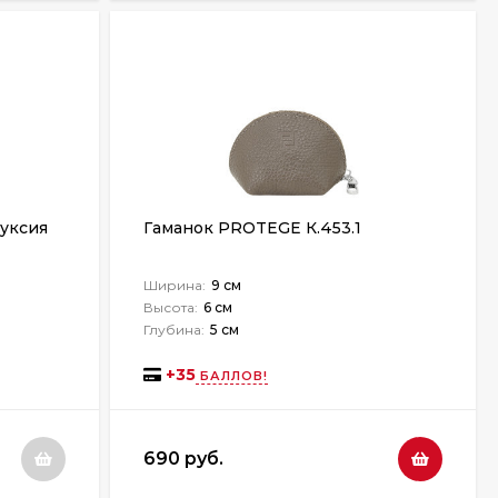
фуксия
Гаманок PROTEGE К.453.1
Ширина:
9 см
Высота:
6 см
Глубина:
5 см
+
35
БАЛЛОВ!
690 руб.