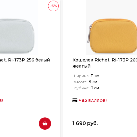
-6%
et, Ri-173P 256 белый
Кошелек Richet, Ri-173P 26
желтый
Ширина:
11 см
Высота:
9 см
Глубина:
3 см
+
85
В!
БАЛЛОВ!
1 690 руб.