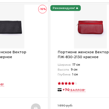
Рекомендуем! 🔥
-16%
нское Вектор
Портмоне женское Вектор
черное
ПЖ-830-2130 красное
Ширина:
17 см
Высота:
9 см
Глубина:
1 см
1
В!
+
70
БАЛЛОВ!
1 890 руб.