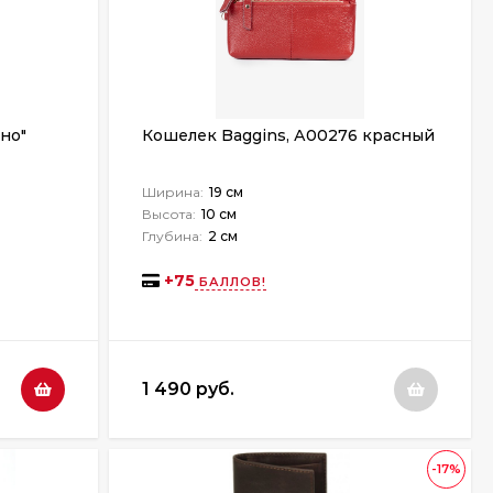
хно"
Кошелек Baggins, А00276 красный
Ширина:
19 см
Высота:
10 см
Глубина:
2 см
+
75
БАЛЛОВ!
1 490 руб.
-17%