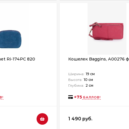
et Ri-174PС 820
Кошелек Baggins, А00276 
Ширина:
19 см
Высота:
10 см
Глубина:
2 см
+
75
В!
БАЛЛОВ!
1 490 руб.