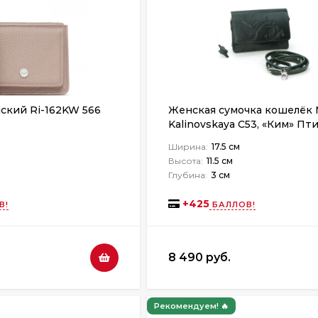
ский Ri-162KW 566
Женская сумочка кошелёк N
Kalinovskaya С53, «Ким» Пт
зеленая
Ширина:
17.5 см
Высота:
11.5 см
Глубина:
3 см
+
425
В!
БАЛЛОВ!
8 490 руб.
Рекомендуем! 🔥