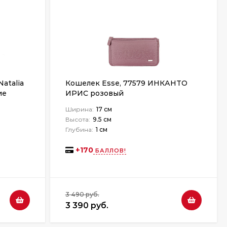
atalia
Кошелек Esse, 77579 ИНКАНТО
ие
ИРИС розовый
Ширина:
17 см
Высота:
9.5 см
Глубина:
1 см
+
170
БАЛЛОВ!
3 490 руб.
3 390 руб.