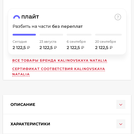
об оплате Плайтом
Разбить на части
без переплат
Остались вопросы?
Сегодня
23 августа
6 сентября
20 сентября
8 800 302-02-51
25
2 122,5
₽
2 122,5
₽
2 122,5
₽
2 122,5
₽
plait.ru
раз в
2 недели
ВСЕ ТОВАРЫ БРЕНДА
KALINOVSKAYA NATALIA
СЕРТИФИКАТ СООТВЕТСТВИЯ KALINOVSKAYA
NATALIA
ОПИСАНИЕ
ХАРАКТЕРИСТИКИ