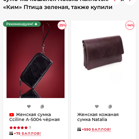
«Ким» Птица зеленая, также купили
Рекомендуем! 🔥
-25%
-14%
Женская сумка
Женская кожаная
сумка Natalia
Cciline А-5004 чёрная
Kalinovskaya С74п-682
9
«Дария»
+
550
БАЛЛОВ!
+
75
БАЛЛОВ!