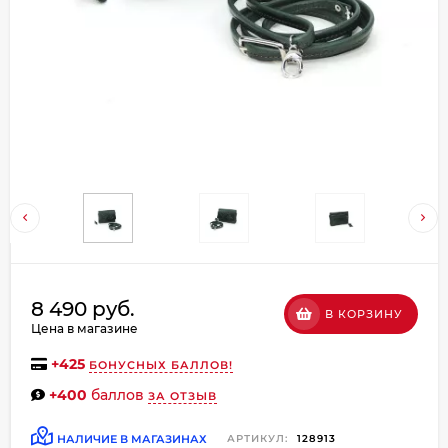
Добавляйте товары
в корзину
Оплачивайте сегодня только
25
% картой любого банка
Получайте товар
выбранный способом
Оставшиеся
75
% будут
8 490 руб.
В КОРЗИНУ
списываться
с вашей карты
Цена в магазине
по
25
%
каждые 2 недели
+
425
БОНУСНЫХ БАЛЛОВ!
+400
баллов
ЗА ОТЗЫВ
НАЛИЧИЕ В МАГАЗИНАХ
АРТИКУЛ:
128913
Подробнее