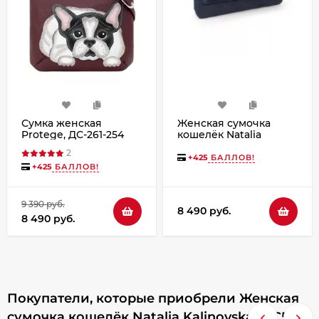
Сумка женская
Женская сумочка
Protege, ДС-261-254
кошелёк Natalia
Бульдог №1 - бордо
Kalinovskaya С53п
2
«Колибри»
+
425
БАЛЛОВ!
+
425
БАЛЛОВ!
9 390 руб.
8 490 руб.
8 490 руб.
Покупатели, которые приобрели Женская
сумочка кошелёк Natalia Kalinovskaya С53,