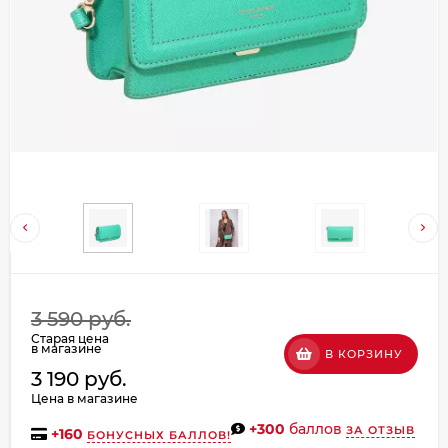
Добавляйте товары
в корзину
Оплачивайте сегодня только
25
% картой любого банка
Получайте товар
выбранный способом
Оставшиеся
75
% будут
3 590 руб.
списываться
с вашей карты
Старая цена
по
25
%
каждые 2 недели
в магазине
В КОРЗИНУ
3 190 руб.
Цена в магазине
+300
баллов
ЗА ОТЗЫВ
+
160
БОНУСНЫХ БАЛЛОВ!
Подробнее