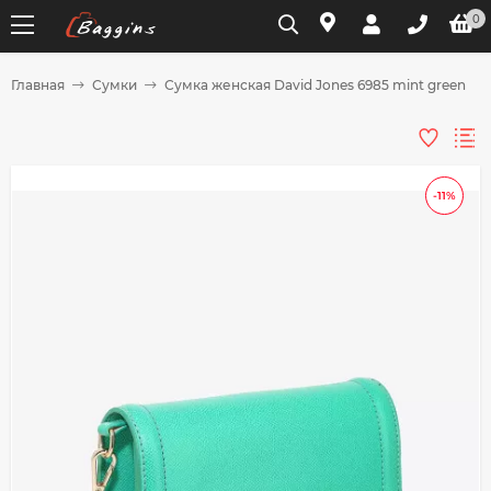
0
Главная
Сумки
Сумка женская David Jones 6985 mint green
Для клиентов всех банков
Разбейте
-11%
оплату
на части
без переплат
График платежей
Сегодня
25
%