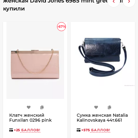
женская David Jones 6985 mint green, также
купили
-67%
Клатч женский
Сумка женская Natalia
Funxilan 0296 pink
Kalinovskaya 44т.661
Алита синяя
+
25
БАЛЛОВ!
+
575
БАЛЛОВ!