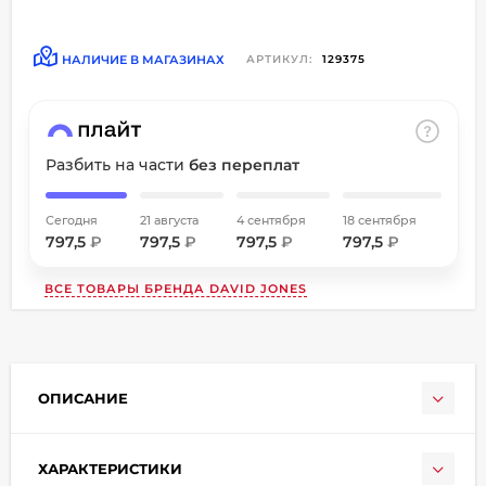
об оплате Плайтом
НАЛИЧИЕ В МАГАЗИНАХ
АРТИКУЛ:
129375
Остались вопросы?
8 800 302-02-51
Разбить на части
без переплат
25
plait.ru
раз в
2 недели
Сегодня
21 августа
4 сентября
18 сентября
797,5
₽
797,5
₽
797,5
₽
797,5
₽
ВСЕ ТОВАРЫ БРЕНДА
DAVID JONES
ОПИСАНИЕ
ХАРАКТЕРИСТИКИ