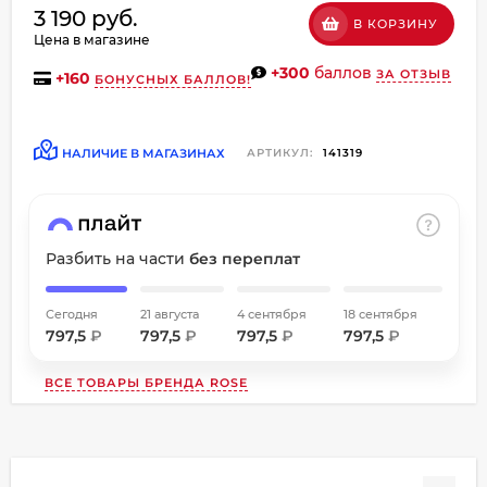
3 190 руб.
об оплате Плайтом
В КОРЗИНУ
Цена в магазине
+300
баллов
ЗА ОТЗЫВ
+
160
БОНУСНЫХ БАЛЛОВ!
Остались вопросы?
НАЛИЧИЕ В МАГАЗИНАХ
АРТИКУЛ:
141319
8 800 302-02-51
25
plait.ru
раз в
2 недели
Разбить на части
без переплат
Сегодня
21 августа
4 сентября
18 сентября
797,5
₽
797,5
₽
797,5
₽
797,5
₽
ВСЕ ТОВАРЫ БРЕНДА
ROSE