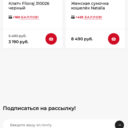
Клатч Flioraj 310026
Женская сумочка
черный
кошелёк Natalia
Kalinovskaya С
53.2п.621 коричневая
+
160
БАЛЛОВ!
+
425
БАЛЛОВ!
5 490 руб.
8 490 руб.
3 190 руб.
Подписаться на рассылкy!