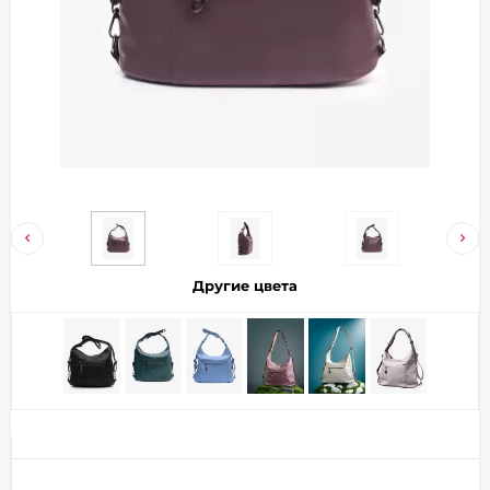
Добавляйте товары
в корзину
Оплачивайте сегодня только
25
% картой любого банка
Получайте товар
выбранный способом
Другие цвета
Оставшиеся
75
% будут
списываться
с вашей карты
по
25
%
каждые 2 недели
Подробнее