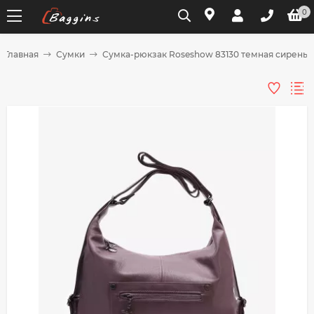
0
Главная
Сумки
Сумка-рюкзак Roseshow 83130 темная сирень
Для клиентов всех банков
Разбейте
оплату
на части
без переплат
График платежей
Сегодня
25
%