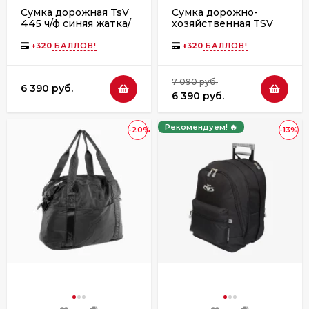
Сумка дорожная TsV
Сумка дорожно-
445 ч/ф синяя жатка/
хозяйственная TSV
чёрная фурнитура
463,Д синий/металл
+
320
БАЛЛОВ!
+
320
БАЛЛОВ!
7 090 руб.
6 390 руб.
6 390 руб.
Рекомендуем! 🔥
-20%
-13%