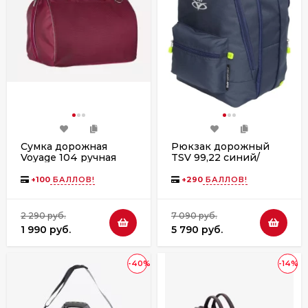
Сумка дорожная
Рюкзак дорожный
Voyage 104 ручная
TSV 99,22 синий/
кладь Победа
лимон (колесо)
бордовая
+
100
БАЛЛОВ!
+
290
БАЛЛОВ!
2 290 руб.
7 090 руб.
1 990 руб.
5 790 руб.
-40%
-14%