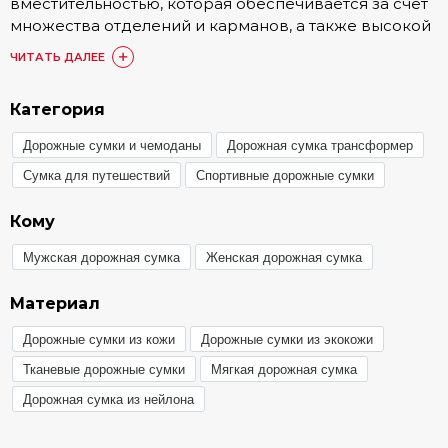
вместительностью, которая обеспечивается за счет
множества отделений и карманов, а также высокой
прочностью и износостойкостью, достигающиеся
ЧИТАТЬ ДАЛЕЕ
благодаря качественным материалам.
Продуманность конструкции позволяет сохранить
Категория
первозданный внешний вид перевозимых вещей.
Для производства изделий используется текстиль,
Дорожные сумки и чемоданы
Дорожная сумка трансформер
пластик и кожа натуральная/искусственная.
Сумка для путешествий
Спортивные дорожные сумки
Удобство транспортировки обеспечивается с
помощью встроенных колесиков и
Кому
предусмотренных ручек.
Мужская дорожная сумка
Женская дорожная сумка
Положительные свойства сумок
Материал
Дорожные сумки обладают множеством
Дорожные сумки из кожи
Дорожные сумки из экокожи
достоинств:
• Вместительность;
Тканевые дорожные сумки
Мягкая дорожная сумка
• Прочность и надежность;
Дорожная сумка из нейлона
• Современный внешний вид;
• Небольшой вес;