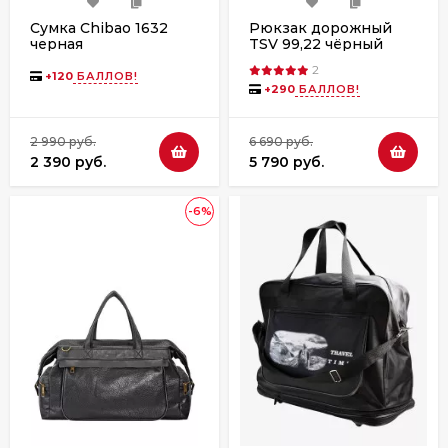
Сумка Chibao 1632
Рюкзак дорожный
черная
TSV 99,22 чёрный
(колесо)
2
+
120
БАЛЛОВ!
+
290
БАЛЛОВ!
2 990 руб.
6 690 руб.
2 390 руб.
5 790 руб.
-6%