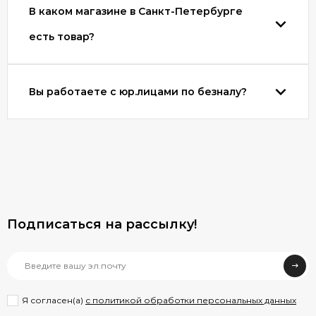
В каком магазине в Санкт-Петербурге
поворачиваются в разные стороны и
складывающаяся эргономичная ручка. За счет
есть товар?
повышенной прочности конструкции гарантируется
сохранность содержимого. Во внутренней части
имеются специальные фиксирующие элементы,
которые не позволяют опрокидыванию вещей.
Вы работаете с юр.лицами по безналу?
Жесткое дно надежно удерживает первоначальную
форму аксессуара. Наличие дополнительных
пластиковых ручек упрощает переноску.
Трансформеры. Увеличение полезного объема
осуществляется благодаря двум степеням открытия.
Чтобы выполнить регулировку размера
задействуются змейки. С помощью колесиков
выполняется удобная транспортировка сумки.
Подписаться на рассылкy!
Сверху находится специальный ремень, который
позволяет зафиксировать багаж. Короткие ручки
фиксируются между собой за счет липучки. Носить
аксессуар есть возможность на плече, используя
регулируемый ремень, съемного типа.
Я согласен(a)
с политикой обработки персональных данных