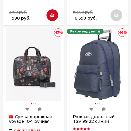
2 190 руб.
18 590 руб.
1 990 руб.
16 590 руб.
Рекомендуем! 🔥
-13%
-16%
Сумка дорожная
Рюкзак дорожный
TSV 99,22 синий
Voyage 104 ручная
(колесо)
кладь Победа Париж
1
+
100
БАЛЛОВ!