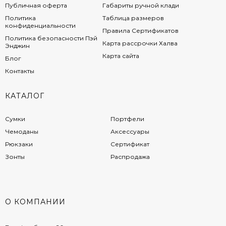
сохранит вещи в целостности.
Публичная оферта
Габариты ручной клади
Для оформления заказа набирайте указанный на
Политика
Таблица размеров
сайте номер телефона либо заполняйте
конфиденциальности
Правила Сертификатов
электронную форму.
Политика безопасности Пэй
Карта рассрочки Халва
Энджин
Карта сайта
Блог
Контакты
КАТАЛОГ
Сумки
Портфели
Чемоданы
Аксессуары
Рюкзаки
Сертификат
Зонты
Распродажа
О КОМПАНИИ