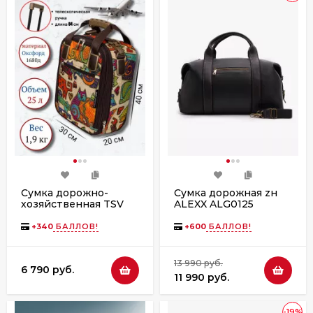
Сумка дорожно-
Сумка дорожная zн
хозяйственная TSV
ALEXX ALG0125
463,2 кошки/
черная
коричневая
+
340
БАЛЛОВ!
+
600
БАЛЛОВ!
13 990 руб.
6 790 руб.
11 990 руб.
-19%