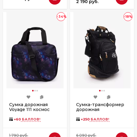
2 190 руб.
-34%
-18%
Сумка дорожная
Сумка-трансформер
Voyage 111 космос
дорожная
хозяйственная на 2
колёсах TsV 526,22
+
60
БАЛЛОВ!
+
250
БАЛЛОВ!
чёрная/бронза
1 790 руб.
6 090 руб.