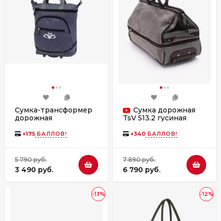
Сумка-трансформер
Сумка дорожная
дорожная
TsV 513.2 гусиная
хозяйственная на 2
лапка
колёсах TsV 526.22
+
175
БАЛЛОВ!
+
340
БАЛЛОВ!
серая
5 790 руб.
7 890 руб.
3 490 руб.
6 790 руб.
-13%
-12%