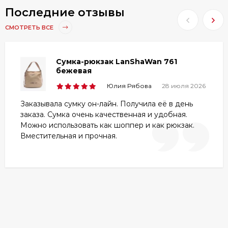
• Водоотталкивающие свойства;
Последние отзывы
• Удобство использования и хранения;
• Многолетний срок эксплуатации;
СМОТРЕТЬ ВСЕ
• Износостойкая фурнитура;
• Прочные швы;
• Удобство транспортировки;
Сумка-рюкзак LanShaWan 761
• Приемлемая стоимость;
бежевая
• Аккуратный пошив;
Юлия Рябова
28 июля 2026
• Большой выбор моделей разной конструкции,
Заказывала сумку он-лайн. Получила её в день
размера и цветовой гаммы;
заказа. Сумка очень качественная и удобная.
• Защита вещей от механических повреждений;
Можно использовать как шоппер и как рюкзак.
• Устойчивость к деформациям от прямых солнечных
Вместительная и прочная.
лучей и перепадам температуры.
Эксплуатационные особенности и что
нужно знать, чтоб не ошибиться
Благодаря мягкости материалов удастся с
легкостью выполнять регулировку объема и
загрузку. Для покупки предлагаются маленькие,