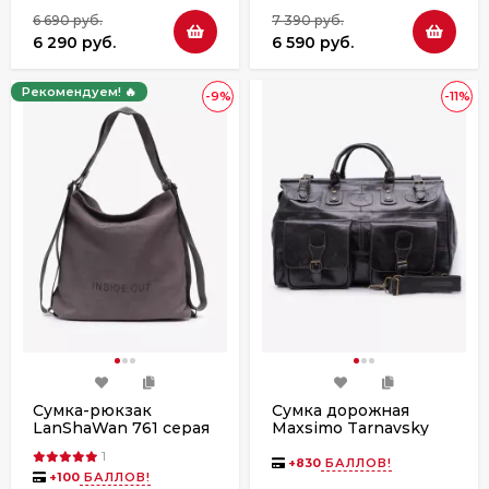
6 690 руб.
7 390 руб.
6 290 руб.
6 590 руб.
Рекомендуем! 🔥
-9%
-11%
Сумка-рюкзак
Сумка дорожная
LanShaWan 761 серая
Maxsimo Tarnavsky
1072 черная пул ап
1
+
830
БАЛЛОВ!
+
100
БАЛЛОВ!