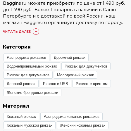
Baggins.ru можете приобрести по цене от 1 490 руб.
до 1 490 руб.. Более 1 товаров в наличии в Санкт-
Петербурге и с доставкой по всей России, наш
магазин Baggins.ru организует доставку по городу.
Подробные условия доставки, а также стоимость
ЧИТАТЬ ДАЛЕЕ
доступна в разделе
Доставка и оплата
.
Купить Рюкзаки Дошкольный можно онлайн на
Категория
сайте. Также доступен заказ по номеру телефона 8
Распродажа рюкзаков
Дорожный рюкзак
(800) 511-35-52 или в одном из 15 наших магазинов.
Наши постоянные покупатели по достоинству
Водонепроницаемый рюкзак
Рюкзак для документов
оценили товары категории Рюкзаки Дошкольный,
Рюкзак для документов
Молодежный рюкзак
они оставили более 1748 отзывов, с которыми вы
Деловой рюкзак
Рюкзак с USB
Рюкзак с принтом
можете ознакомиться в товарах или разделе
«Отзывы»
.
Женские брендовые рюкзаки
Любой из представленных товаров
Материал
сертифицирован, ознакомиться с гарантией вы
можете в разделе
Гарантия и брак
.
Кожаный рюкзак
Распродажа кожаных рюкзаков
Кожаный мужской рюкзак
Женский кожаный рюкзак