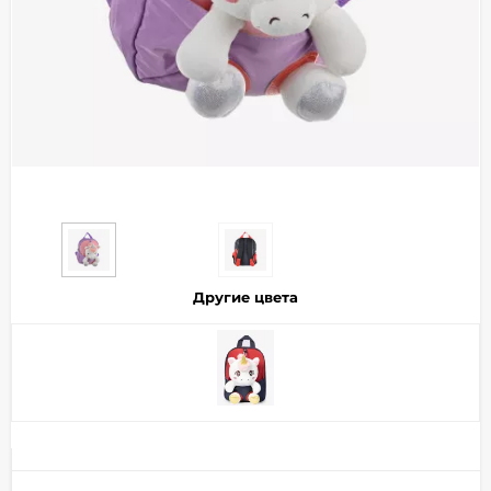
Добавляйте товары
в корзину
Оплачивайте сегодня только
25
% картой любого банка
Получайте товар
выбранный способом
Другие цвета
Оставшиеся
75
% будут
списываться
с вашей карты
по
25
%
каждые 2 недели
Подробнее