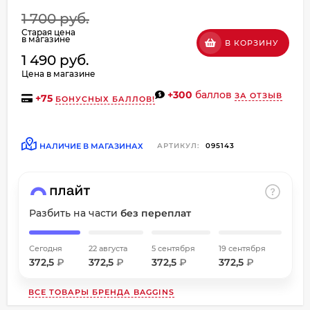
об оплате Плайтом
1 700 руб.
Старая цена
в магазине
В КОРЗИНУ
1 490 руб.
Цена в магазине
Остались вопросы?
+300
баллов
ЗА ОТЗЫВ
+
75
БОНУСНЫХ БАЛЛОВ!
8 800 302-02-51
25
plait.ru
раз в
2 недели
НАЛИЧИЕ В МАГАЗИНАХ
АРТИКУЛ:
095143
Разбить на части
без переплат
Сегодня
22 августа
5 сентября
19 сентября
372,5
₽
372,5
₽
372,5
₽
372,5
₽
ВСЕ ТОВАРЫ БРЕНДА
BAGGINS