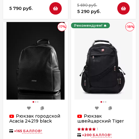
5 690 руб.
5 790 руб.
5 290 руб.
Рекомендуем! 🔥
-17%
-18%
Рюкзак городской
Рюкзак
Acacia 24219 black
швейцарский Tiger
Knife Ж01-8810
1
чёрный
+
165
БАЛЛОВ!
+
200
БАЛЛОВ!