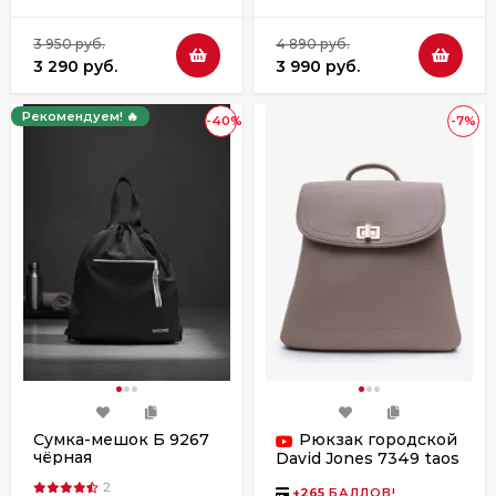
3 950 руб.
4 890 руб.
3 290 руб.
3 990 руб.
Рекомендуем! 🔥
-40%
-7%
Сумка-мешок Б 9267
Рюкзак городской
чёрная
David Jones 7349 taos
taupe
2
+
265
БАЛЛОВ!