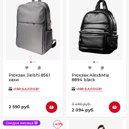
Рюкзак Jielshi 8561
Рюкзак Alex&Mia
хаки
8894 black
+
130
БАЛЛОВ!
+
105
БАЛЛОВ!
3 490 руб.
2 590 руб.
2 094 руб.
Скидки месяца 😽
-40%