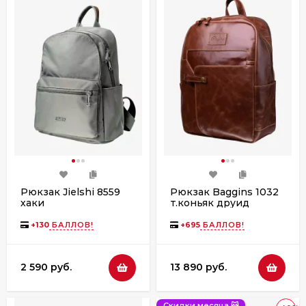
Рюкзак Jielshi 8559
Рюкзак Baggins 1032
хаки
т.коньяк друид
+
130
БАЛЛОВ!
+
695
БАЛЛОВ!
2 590 руб.
13 890 руб.
Скидки месяца 😽