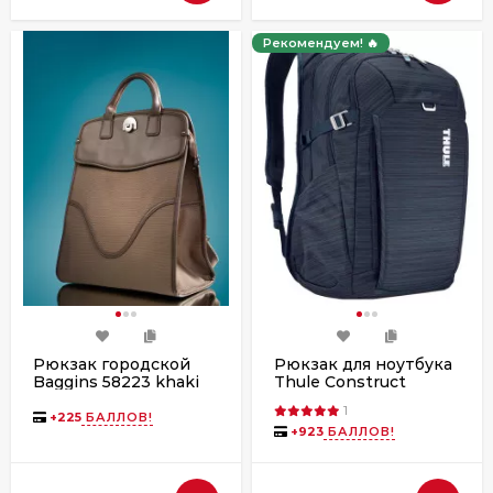
Рекомендуем! 🔥
Рюкзак городской
Рюкзак для ноутбука
Baggins 58223 khaki
Thule Construct
(9031-9073)
Backpack, 28L, Carbon
1
Blue
+
225
БАЛЛОВ!
+
923
БАЛЛОВ!