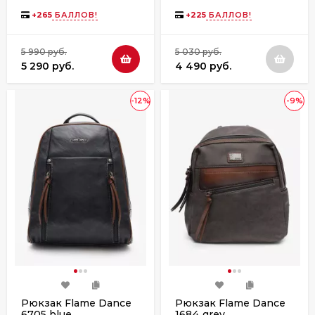
almond milk
black
+
265
БАЛЛОВ!
+
225
БАЛЛОВ!
5 990 руб.
5 030 руб.
5 290 руб.
4 490 руб.
-12%
-9%
Рюкзак Flame Dance
Рюкзак Flame Dance
6705 blue
1684 grey