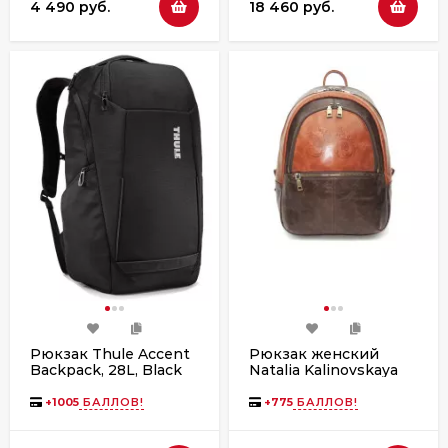
4 490 руб.
18 460 руб.
Рюкзак Thule Accent
Рюкзак женский
Backpack, 28L, Black
Natalia Kalinovskaya
Р-43.602-1 «Леона»
коричневый/рыжий
+
1005
БАЛЛОВ!
+
775
БАЛЛОВ!
гладкий