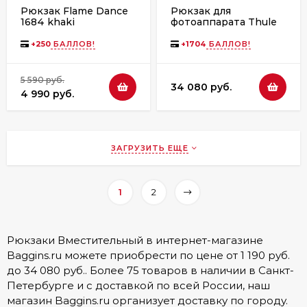
Рюкзак Flame Dance
Рюкзак для
1684 khaki
фотоаппарата Thule
Covert DSLR
Backpack, 24L, Black
+
250
БАЛЛОВ!
+
1704
БАЛЛОВ!
5 590 руб.
34 080 руб.
4 990 руб.
ЗАГРУЗИТЬ ЕЩЕ
1
2
Рюкзаки Вместительный в интернет-магазине
Baggins.ru можете приобрести по цене от 1 190 руб.
до 34 080 руб.. Более 75 товаров в наличии в Санкт-
Петербурге и с доставкой по всей России, наш
магазин Baggins.ru организует доставку по городу.