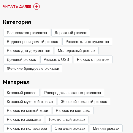
Подробные условия доставки, а также стоимость
ЧИТАТЬ ДАЛЕЕ
доступна в разделе
Доставка и оплата
.
Купить Рюкзаки Вместительный можно онлайн на
Категория
сайте. Также доступен заказ по номеру телефона 8
Распродажа рюкзаков
Дорожный рюкзак
(800) 511-35-52 или в одном из 15 наших магазинов.
Наши постоянные покупатели по достоинству
Водонепроницаемый рюкзак
Рюкзак для документов
оценили товары категории Рюкзаки Вместительный,
Рюкзак для документов
Молодежный рюкзак
они оставили более 1748 отзывов, с которыми вы
Деловой рюкзак
Рюкзак с USB
Рюкзак с принтом
можете ознакомиться в товарах или разделе
«Отзывы»
.
Женские брендовые рюкзаки
Любой из представленных товаров
Материал
сертифицирован, ознакомиться с гарантией вы
можете в разделе
Гарантия и брак
.
Кожаный рюкзак
Распродажа кожаных рюкзаков
Кожаный мужской рюкзак
Женский кожаный рюкзак
Рюкзак из мягкой кожи
Рюкзак из кожзама
Рюкзак из экокожи
Текстильный рюкзак
Рюкзак из полиэстера
Стеганый рюкзак
Мягкий рюкзак