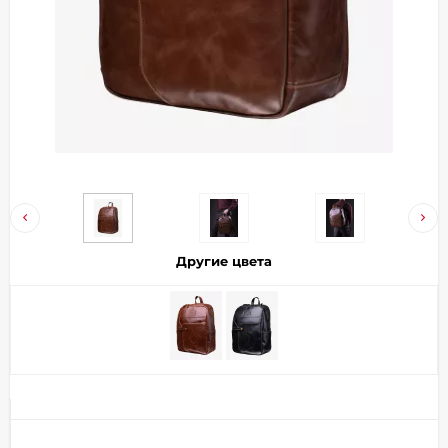
Добавляйте товары
в корзину
Оплачивайте сегодня только
25
% картой любого банка
Получайте товар
выбранный способом
Другие цвета
Оставшиеся
75
% будут
списываться
с вашей карты
по
25
%
каждые 2 недели
Подробнее