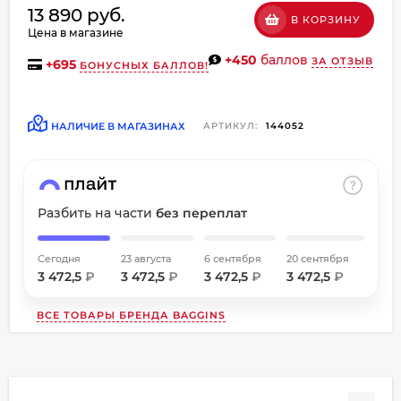
13 890 руб.
об оплате Плайтом
В КОРЗИНУ
Цена в магазине
+450
баллов
ЗА ОТЗЫВ
+
695
БОНУСНЫХ БАЛЛОВ!
Остались вопросы?
НАЛИЧИЕ В МАГАЗИНАХ
АРТИКУЛ:
144052
8 800 302-02-51
25
plait.ru
раз в
2 недели
Разбить на части
без переплат
Сегодня
23 августа
6 сентября
20 сентября
3 472,5
₽
3 472,5
₽
3 472,5
₽
3 472,5
₽
ВСЕ ТОВАРЫ БРЕНДА
BAGGINS