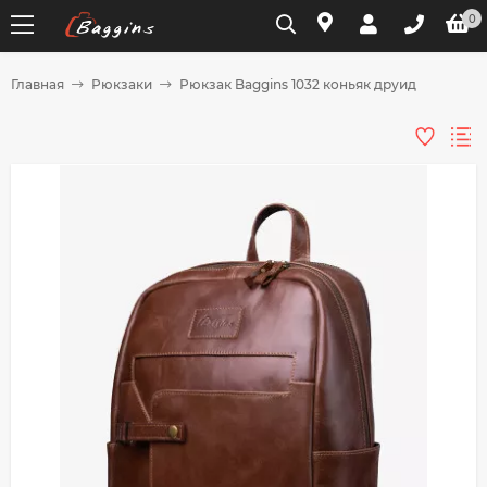
0
Главная
Рюкзаки
Рюкзак Baggins 1032 коньяк друид
Для клиентов всех банков
Разбейте
оплату
на части
без переплат
График платежей
Сегодня
25
%