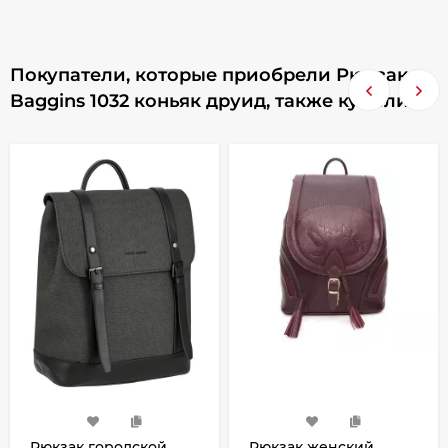
Покупатели, которые приобрели Рюкзак
Baggins 1032 коньяк друид, также купили
Рюкзак городской
Рюкзак женский