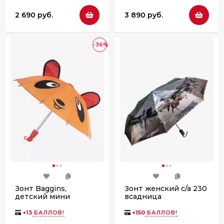
2 690 руб.
3 890 руб.
-36%
Зонт Baggins,
Зонт женский с/а 230
детский мини
всадница
оранжевый
(ассортимент)
+
13
БАЛЛОВ!
+
150
БАЛЛОВ!