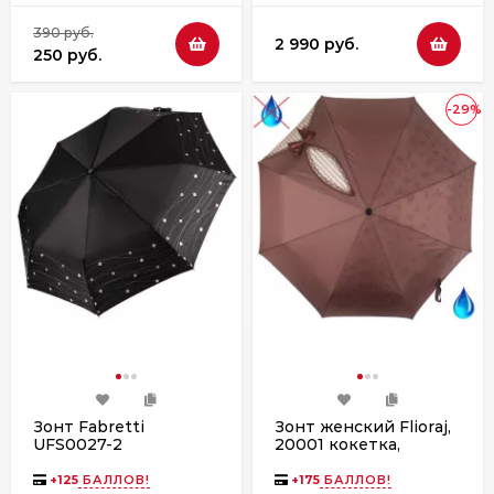
390 руб.
2 990 руб.
250 руб.
-29%
Зонт Fabretti
Зонт женский Flioraj,
UFS0027-2
20001 кокетка,
коричневый
+
125
БАЛЛОВ!
+
175
БАЛЛОВ!