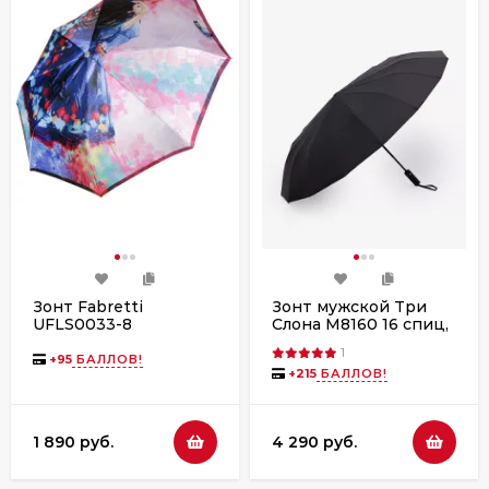
Зонт Fabretti
Зонт мужской Три
UFLS0033-8
Слона M8160 16 спиц,
полный автомат
1
+
95
БАЛЛОВ!
+
215
БАЛЛОВ!
1 890 руб.
4 290 руб.