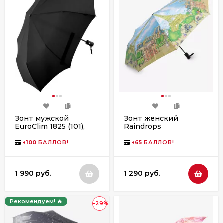
Зонт мужской
Зонт женский
EuroClim 1825 (101),
Raindrops
полный автомат
RD0523814-9 автомат
+
100
БАЛЛОВ!
+
65
БАЛЛОВ!
1 990 руб.
1 290 руб.
Рекомендуем! 🔥
-29%