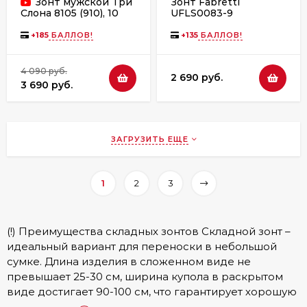
Зонт мужской Три
Зонт Fabretti
UFLS0083-9
Слона 8105 (910), 10
спиц, полный
автомат
+
185
БАЛЛОВ!
+
135
БАЛЛОВ!
4 090 руб.
2 690 руб.
3 690 руб.
ЗАГРУЗИТЬ ЕЩЕ
1
2
3
(!) Преимущества складных зонтов Складной зонт –
идеальный вариант для переноски в небольшой
сумке. Длина изделия в сложенном виде не
превышает 25-30 см, ширина купола в раскрытом
виде достигает 90-100 см, что гарантирует хорошую
защиту от дождя. Благодаря большому количеству