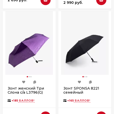
2 990 руб.
Зонт женский Три
Зонт SPONSA 8221
Слона с/а L3796(G)
семейный
фиолет
+
185
БАЛЛОВ!
+
165
БАЛЛОВ!