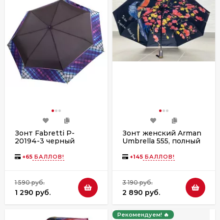
Зонт Fabretti P-
Зонт женский Arman
20194-3 черный
Umbrella 555, полный
автомат, чёрно-
чёрный,
+
65
БАЛЛОВ!
+
145
БАЛЛОВ!
двухсторонний
1 590 руб.
3 190 руб.
1 290 руб.
2 890 руб.
Рекомендуем! 🔥