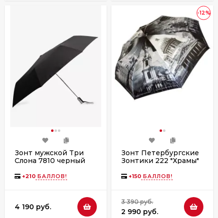
-12%
Зонт мужской Три
Зонт Петербургские
Слона 7810 черный
Зонтики 222 "Храмы"
чёрно-белый, полный
автомат
+
210
БАЛЛОВ!
+
150
БАЛЛОВ!
3 390 руб.
4 190 руб.
2 990 руб.