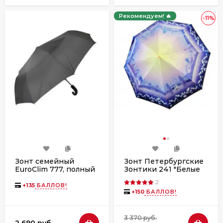
Рекомендуем! 🔥
-11%
Зонт семейный
Зонт Петербургские
EuroClim 777, полный
Зонтики 241 "Белые
автомат, большой
ночи" полный
2
купол, ручка крюк
автомат
+
135
БАЛЛОВ!
+
150
БАЛЛОВ!
3 370 руб.
2 690 руб.