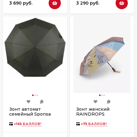
3 690 руб.
3 290 руб.
Зонт автомат
Зонт женский
семейный Sponsa
RAINDROPS
3516 SCBI-M, ручка
RD0523844-2
пластик, 9 спиц
+
165
БАЛЛОВ!
+
75
БАЛЛОВ!