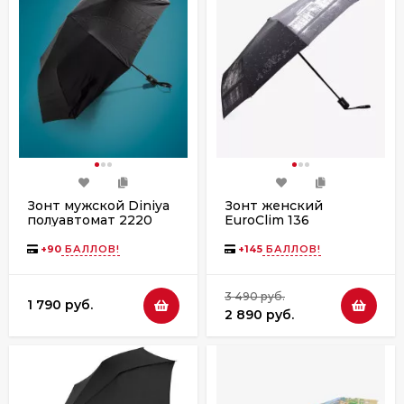
Зонт мужской Diniya
Зонт женский
полуавтомат 2220
EuroClim 136
(1826)
достопримечательности
Петербурга
+
90
БАЛЛОВ!
+
145
БАЛЛОВ!
3 490 руб.
1 790 руб.
2 890 руб.