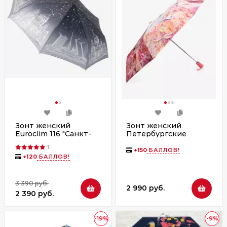
Зонт женский
Зонт женский
Euroclim 116 "Санкт-
Петербургские
Петербург" полный
зонтики с/а 253
1
автомат
фея,стрекоза
+
150
БАЛЛОВ!
+
120
БАЛЛОВ!
3 390 руб.
2 990 руб.
2 390 руб.
-19%
-9%