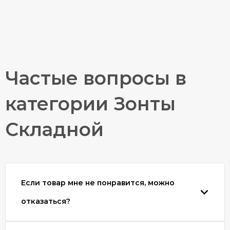
Частые вопросы в
категории Зонты
Зонт Fabretti L-18105-
Зонт мужской
5
EuroClim 1842(201)
Складной
полуавтомат
Если товар мне не понравится, можно
отказаться?