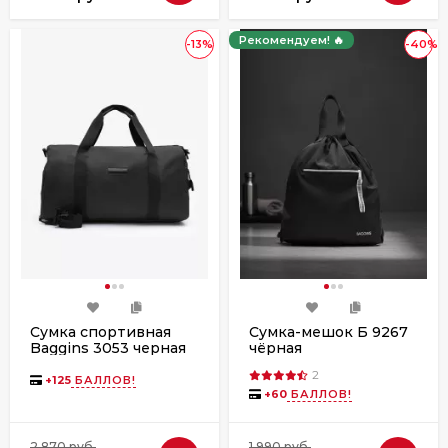
Рекомендуем! 🔥
-13%
-40%
Сумка спортивная
Сумка-мешок Б 9267
Baggins 3053 черная
чёрная
2
+
125
БАЛЛОВ!
+
60
БАЛЛОВ!
2 870 руб.
1 990 руб.