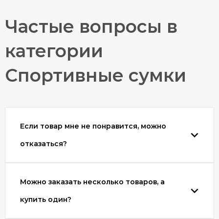
Заказывайте спортивные сумки круглосуточно на
Частые вопросы в
сайте или по телефону. Мы доставим их по адресам
в Санкт-Петербурге. На все модели дается гарантия
30 дней, а на отдельные позиции – до 2 лет.
категории
Спортивные сумки
Если товар мне не понравится, можно
отказаться?
Можно заказать несколько товаров, а
купить один?