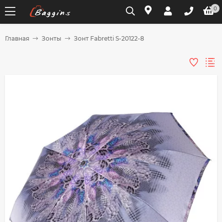
0
Главная
Зонты
Зонт Fabretti S-20122-8
Для клиентов всех банков
Разбейте
оплату
на части
без переплат
График платежей
Сегодня
25
%