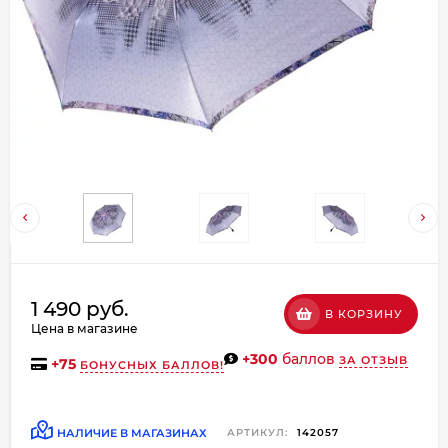
Добавляйте товары
в корзину
Оплачивайте сегодня только
25
% картой любого банка
Получайте товар
выбранный способом
Оставшиеся
75
% будут
1 490 руб.
В КОРЗИНУ
списываться
с вашей карты
Цена в магазине
по
25
%
каждые 2 недели
+300
баллов
ЗА ОТЗЫВ
+
75
БОНУСНЫХ БАЛЛОВ!
НАЛИЧИЕ В МАГАЗИНАХ
АРТИКУЛ:
142057
Подробнее