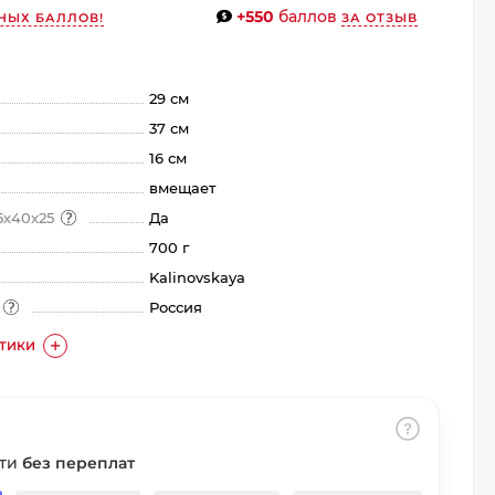
+550
баллов
НЫХ БАЛЛОВ!
ЗА ОТЗЫВ
29 см
37 см
16 см
вмещает
5х40х25
Да
700 г
Kalinovskaya
а
Россия
СТИКИ
сти
без переплат