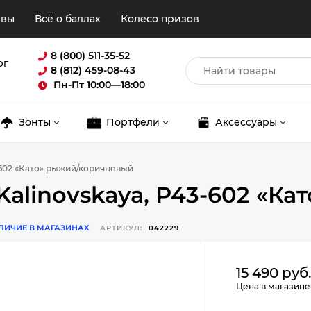
ывы
Всё о баллах
Колесо призов
8 (800) 511-35-52
рг
8 (812) 459-08-43
Пн-Пт 10:00—18:00
Зонты
Портфели
Аксессуары
3-602 «Като» рыжий/коричневый
Kalinovskaya, Р43-602 «К
ЛИЧИЕ В МАГАЗИНАХ
АРТИКУЛ:
042229
Для клиентов всех банков
15 490 руб
Цена в магазине
Разбейте
оплату