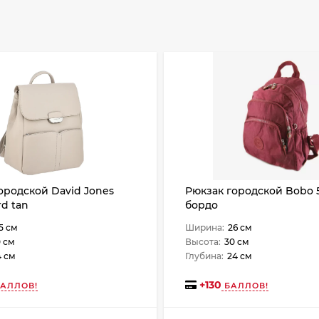
ородской David Jones
Рюкзак городской Bobo 
rd tan
бордо
5 см
Ширина:
26 см
 см
Высота:
30 см
4 см
Глубина:
24 см
+
130
АЛЛОВ!
БАЛЛОВ!