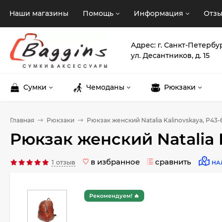
Наши магазины
Помощь
Информация
Отз
Адрес: г. Санкт-Петербу
ул. Десантников, д. 15
Сумки
Чемоданы
Рюкзаки
Главная
Рюкзаки
Рюкзак женский Natalia Kalinovskaya, Р4
Рюкзак женский Natalia 
в избранное
сравнить
1 отзыв
НА
Рекомендуем! 🔥