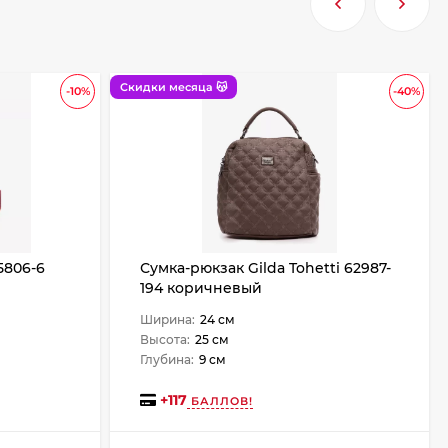
Скидки месяца 😽
-10%
-40%
5806-6
Сумка-рюкзак Gilda Tohetti 62987-
194 коричневый
Ширина:
24 см
Высота:
25 см
Глубина:
9 см
+
117
БАЛЛОВ!