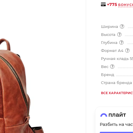
+
775
БОНУС
на части
без переплат
Ширина
График платежей
Высота
Глубина
Формат А4
Сегодня
25
%
Ручная кладь 5
Вес
Бренд
Страна бренд
ВСЕ ХАРАКТЕРИ
Добавляйте товары
в корзину
Оплачивайте сегодня только
25
% картой любого банка
Разбить на ча