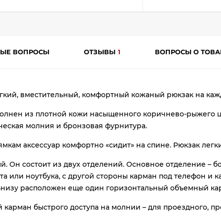
plait.ru
ТЫЕ ВОПРОСЫ
ОТЗЫВЫ
1
ВОПРОСЫ О ТОВ
гкий, вместительный, комфортный кожаный рюкзак на кажды
олнен из плотной кожи насыщенного коричнево-рыжего цв
раз
еская молния и бронзовая фурнитура.
в 2 недели
кам аксессуар комфортно «сидит» на спине. Рюкзак легкий
 Он состоит из двух отделений. Основное отделение – бо
та или ноутбука, с другой стороны карман под телефон и 
 Внизу расположен еще один горизонтальный объемный ка
карман быстрого доступа на молнии – для проездного, пр