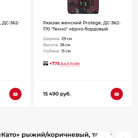
 ДС-362-
Рюкзак женский Protege, ДС-362-
170 "Техно" чёрно-бордовый
флотер
Ширина:
29 см
Высота:
36 см
Глубина:
13 см
+
775
БАЛЛОВ!
15 490 руб.
 «Като» рыжий/коричневый, также