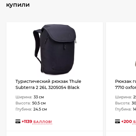
купили
Туристический рюкзак Thule
Рюкзак г
Subterra 2 26L 3205054 Black
7710 oxfo
Ширина:
33 см
Ширина:
2
Высота:
50.5 см
Высота:
30
Глубина:
24.5 см
Глубина:
1
+
1139
+
200
БАЛЛОВ!
Б