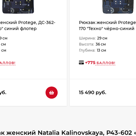
енский Protege, ДС-362-
Рюкзак женский Protege,
но" синий флотер
170 "Техно" чёрно-синий
рептилия
9 см
Ширина:
29 см
 см
Высота:
36 см
3 см
Глубина:
13 см
+
775
АЛЛОВ!
БАЛЛОВ!
уб.
15 490 руб.
 женский Natalia Kalinovskaya, Р43-602