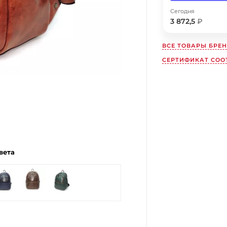
Сегодня
Получайте товар
выбранный способом
3 872,5
₽
ВСЕ ТОВАРЫ БРЕ
Оставшиеся
75
% будут
списываться
СЕРТИФИКАТ СООТ
с вашей карты
по
25
%
каждые 2 недели
Подробнее
об оплате Плайтом
вета
25
раз в
Остались вопросы?
2 недели
8 800 302-02-51