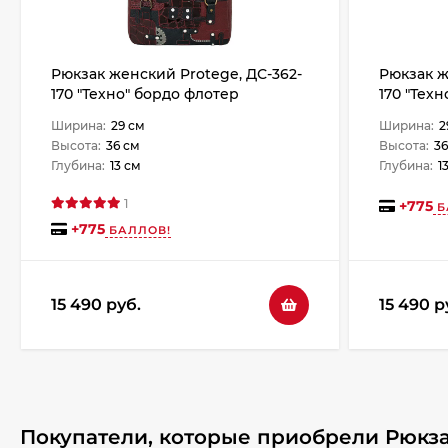
Рюкзак женский Protege, ДС-362-
Рюкзак ж
170 "Техно" бордо флотер
170 "Тех
Ширина:
29 см
Ширина:
2
Высота:
36 см
Высота:
36
Глубина:
13 см
Глубина:
1
1
+
775
Б
+
775
БАЛЛОВ!
15 490 руб.
15 490 р
Покупатели, которые приобрели Рюкзак