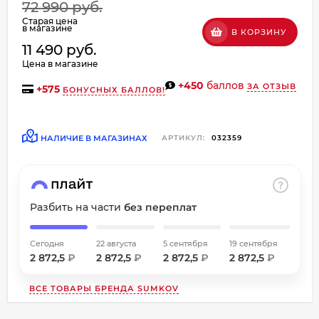
72 990 руб.
об оплате Плайтом
Старая цена
в магазине
В КОРЗИНУ
11 490 руб.
Цена в магазине
+450
баллов
ЗА ОТЗЫВ
Остались вопросы?
+
575
БОНУСНЫХ БАЛЛОВ!
8 800 302-02-51
25
plait.ru
раз в
НАЛИЧИЕ В МАГАЗИНАХ
АРТИКУЛ:
032359
2 недели
Разбить на части
без переплат
Сегодня
22 августа
5 сентября
19 сентября
2 872,5
₽
2 872,5
₽
2 872,5
₽
2 872,5
₽
ВСЕ ТОВАРЫ БРЕНДА
SUMKOV