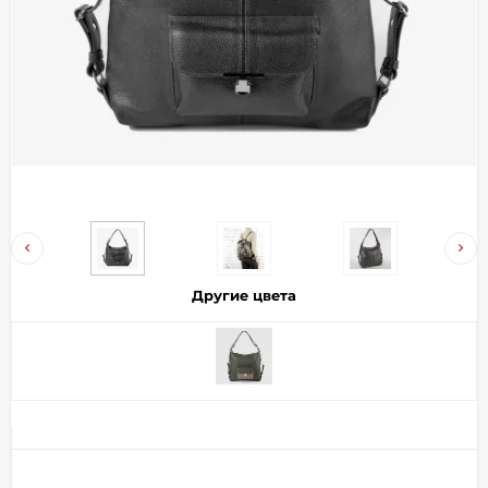
Добавляйте товары
в корзину
Оплачивайте сегодня только
25
% картой любого банка
Получайте товар
выбранный способом
Другие цвета
Оставшиеся
75
% будут
списываться
с вашей карты
по
25
%
каждые 2 недели
Подробнее