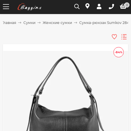
0
Главная
Сумки
Женские сумки
Сумка-рюкзак Sumkov 284
Для клиентов всех банков
Разбейте
-84%
оплату
на части
без переплат
График платежей
Сегодня
25
%