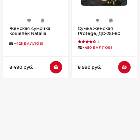
Женская сумочка
Сумка женская
кошелёк Natalia
Protege, ДС-251-80
Kalinovskaya С53т-601
Город №11 чёрная
3
«Лисиа»
+
425
БАЛЛОВ!
+
450
БАЛЛОВ!
8 490 руб.
8 990 руб.