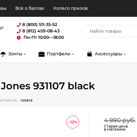
ывы
Всё о баллах
Колесо призов
8 (800) 511-35-52
рг
8 (812) 459-08-43
Пн-Пт 10:00—18:00
Зонты
Портфели
Аксессуары
Jones 931107 black
АРТИКУЛ:
130816
Для клиентов всех банков
4 990 руб.
-12%
Старая цена
в магазине
Разбейте
оплату