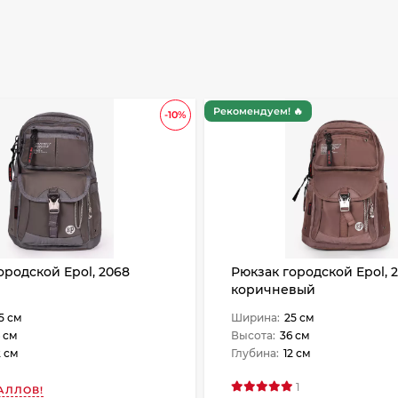
Рекомендуем! 🔥
-10%
ородской Epol, 2068
Рюкзак городской Epol, 
коричневый
5 см
Ширина:
25 см
 см
Высота:
36 см
2 см
Глубина:
12 см
1
АЛЛОВ!