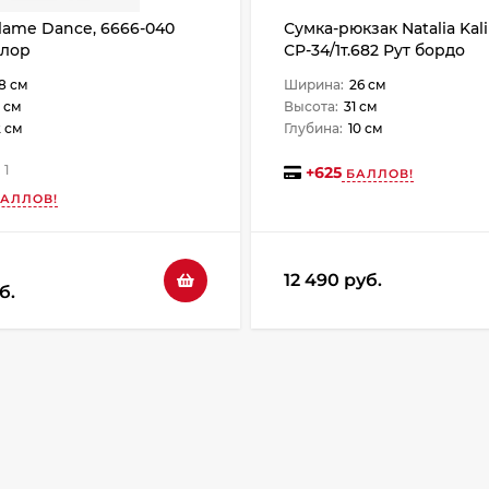
lame Dance, 6666-040
Сумка-рюкзак Natalia Kal
олор
СР-34/1т.682 Рут бордо
8 см
Ширина:
26 см
 см
Высота:
31 см
2 см
Глубина:
10 см
1
+
625
БАЛЛОВ!
АЛЛОВ!
12 490 руб.
б.