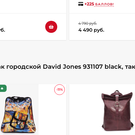
+
225
БАЛЛОВ!
4 790 руб.
б.
4 490 руб.
 городской David Jones 931107 black, та
🔥
-11%