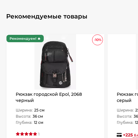
Рекомендуемые товары
Рекомендуем! 🔥
-10%
Рюкзак городской Epol, 2068
Рюкзак г
черный
серый
Ширина:
25 см
Ширина:
2
Высота:
36 см
Высота:
36
Глубина:
12 см
Глубина:
1
1
+
225
Б