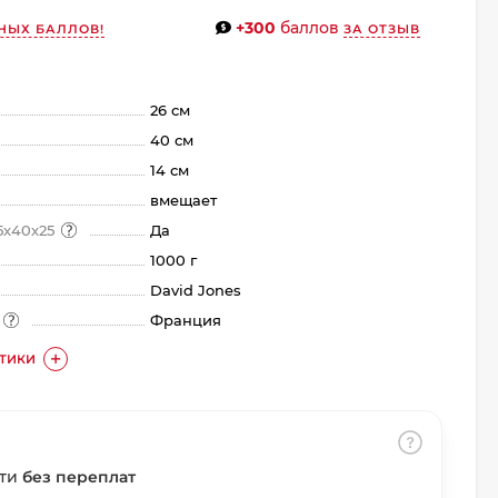
+300
баллов
НЫХ БАЛЛОВ!
ЗА ОТЗЫВ
26 см
40 см
14 см
вмещает
5х40х25
Да
1000 г
David Jones
а
Франция
СТИКИ
сти
без переплат