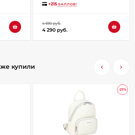
+
215
БАЛЛОВ!
4 690 руб.
4 290 руб.
кже купили
-27%