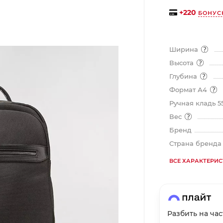
на части
без переплат
+
220
БОНУС
График платежей
Ширина
Высота
Глубина
Сегодня
Формат А4
25
%
Ручная кладь 5
Вес
Бренд
Страна бренд
Добавляйте товары
в корзину
ВСЕ ХАРАКТЕРИ
Оплачивайте сегодня только
25
% картой любого банка
Разбить на ча