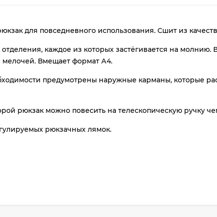
plait.ru
юкзак для повседневного использования. Сшит из качест
 отделения, каждое из которых застёгивается на молнию.
 мелочей. Вмещает формат А4.
бходимости предумотрены наружные карманы, которые рас
орой рюкзак можно повесить на телескопическую ручку че
раз
в 2 недели
егулируемых рюкзачных лямок.