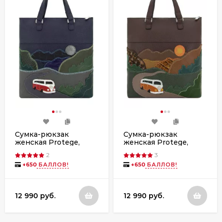
Сумка-рюкзак
Сумка-рюкзак
женская Protege,
женская Protege,
ДС-506-282
ДС-506-282
2
3
Автомобиль №3
Автомобиль №3
+
650
БАЛЛОВ!
+
650
БАЛЛОВ!
синий флотер
мокко флотер
12 990 руб.
12 990 руб.