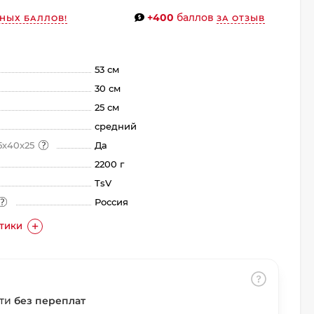
+400
баллов
НЫХ БАЛЛОВ!
ЗА ОТЗЫВ
53 см
30 см
25 см
средний
5х40х25
Да
2200 г
TsV
Россия
СТИКИ
сти
без переплат