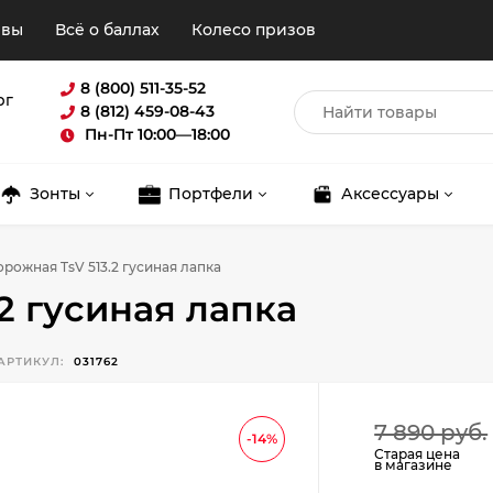
ывы
Всё о баллах
Колесо призов
8 (800) 511-35-52
рг
8 (812) 459-08-43
Пн-Пт 10:00—18:00
Зонты
Портфели
Аксессуары
рожная TsV 513.2 гусиная лапка
2 гусиная лапка
АРТИКУЛ:
031762
Для клиентов всех банков
7 890 руб.
-14%
Старая цена
в магазине
Разбейте
оплату