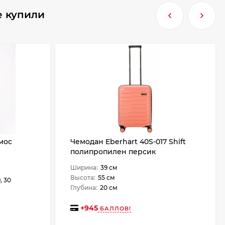
е купили
мос
Чемодан Eberhart 40S-017 Shift
полипропилен персик
Ширина:
39 см
Высота:
55 см
9, 30
Глубина:
20 см
+
945
БАЛЛОВ!