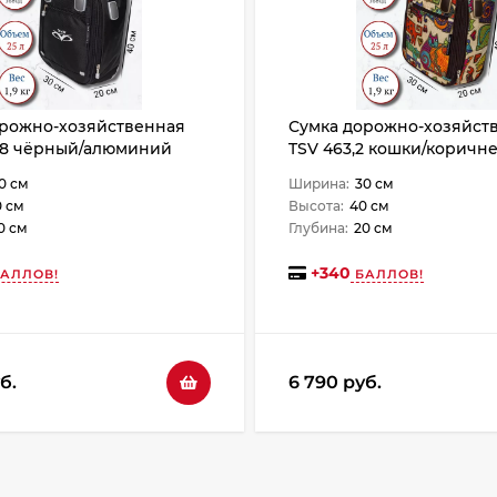
орожно-хозяйственная
Сумка дорожно-хозяйст
28 чёрный/алюминий
TSV 463,2 кошки/коричн
0 см
Ширина:
30 см
0 см
Высота:
40 см
0 см
Глубина:
20 см
+
340
АЛЛОВ!
БАЛЛОВ!
б.
6 790 руб.