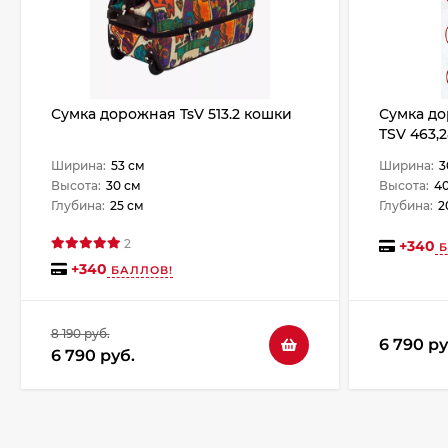
Сумка дорожная TsV 513.2 кошки
Сумка д
TSV 463,
Ширина:
53 см
Ширина:
3
Высота:
30 см
Высота:
4
Глубина:
25 см
Глубина:
2
2
+
340
Б
+
340
БАЛЛОВ!
8 190 руб.
6 790 ру
6 790 руб.