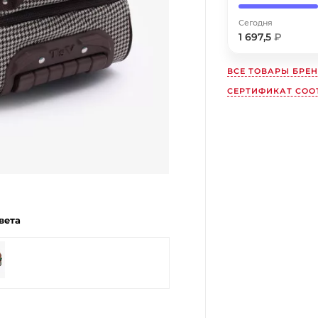
Сегодня
Получайте товар
выбранный способом
1 697,5
₽
ВСЕ ТОВАРЫ БРЕ
Оставшиеся
75
% будут
списываться
СЕРТИФИКАТ СОО
с вашей карты
по
25
%
каждые 2 недели
Подробнее
об оплате Плайтом
вета
25
раз в
Остались вопросы?
2 недели
8 800 302-02-51