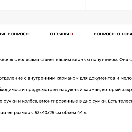
plait.ru
ТЫЕ ВОПРОСЫ
ОТЗЫВЫ
0
ВОПРОСЫ О ТОВ
квояж с колёсами станет вашим верным попутчиком. Она с
раз
отделение с внутренним карманом для документов и мелоч
в 2 недели
бходимости предусмотрен наружный карман, который закр
ручки и колёса, вмонтированные в дно сумки. Есть телес
и её размеры 53х40х25 см объём 44 л.