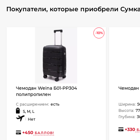
Покупатели, которые приобрели Сумка 
-10%
Чемодан Weina Б01-PP304
Чемодан 
полипропилен
С расширением:
есть
Ширина:
5
Высота:
77
:
S, M, L
Глубина:
3
:
Нет
+
330
Б
+
450
БАЛЛОВ!