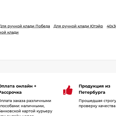
Для ручной клади Победа
Для ручной клади Ютэйр
40х3
ной клади
Оплата онлайн +
Продукция из
Рассрочка
Петербурга
Оплата заказа различными
Прошедшая строг
способами: наличными,
проверку качества
банковской картой курьеру