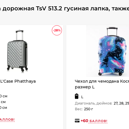
дорожная TsV 513.2 гусиная лапка, такж
-28%
L'Case Phatthaya
Чехол для чемодана Кос
размер L
0 см
:
L
 см
Диагональ, дюймов:
27, 28, 2
0 см
Вес:
250 г
АЛЛОВ!
+
60
БАЛЛОВ!