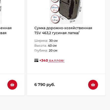
венная
Сумка дорожно-хозяйственная
евая
TSV 463,2 гусиная лапка/
коричневая
Ширина:
30 см
Высота:
40 см
Глубина:
20 см
+
340
БАЛЛОВ!
6 790 руб.