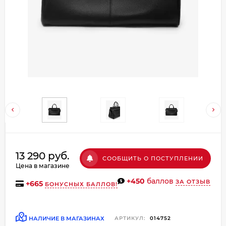
Добавляйте товары
в корзину
Оплачивайте сегодня только
25
% картой любого банка
Получайте товар
выбранный способом
Оставшиеся
75
% будут
13 290 руб.
СООБЩИТЬ О ПОСТУПЛЕНИИ
списываться
с вашей карты
Цена в магазине
по
25
%
каждые 2 недели
+450
баллов
ЗА ОТЗЫВ
+
665
БОНУСНЫХ БАЛЛОВ!
НАЛИЧИЕ В МАГАЗИНАХ
АРТИКУЛ:
014752
Подробнее