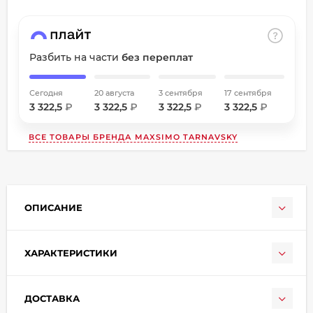
об оплате Плайтом
Разбить на части
без переплат
Остались вопросы?
Сегодня
20 августа
3 сентября
17 сентября
8 800 302-02-51
25
3 322,5
₽
3 322,5
₽
3 322,5
₽
3 322,5
₽
plait.ru
раз в
ВСЕ ТОВАРЫ БРЕНДА
MAXSIMO TARNAVSKY
2 недели
ОПИСАНИЕ
ХАРАКТЕРИСТИКИ
ДОСТАВКА