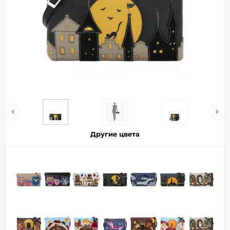
Добавляйте товары
в корзину
Оплачивайте сегодня только
25
% картой любого банка
Получайте товар
выбранный способом
Другие цвета
Оставшиеся
75
% будут
списываться
с вашей карты
по
25
%
каждые 2 недели
Подробнее