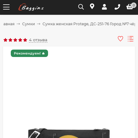
0
Главная
Сумки
Сумка женская Protege, ДС-251-76 Город №7 чёр
Для клиентов всех банков
4 отзыва
Разбейте
Рекомендуем! 🔥
оплату
на части
без переплат
График платежей
Сегодня
25
%