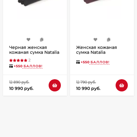
Черная женская
Женская кожаная
кожаная сумка Natalia
сумка Natalia
Kalinovskaya «Мальта»
Kalinovskaya С74п-682
2
Растение
«Дария»
+
550
БАЛЛОВ!
+
550
БАЛЛОВ!
12 890 руб.
12 790 руб.
10 990 руб.
10 990 руб.