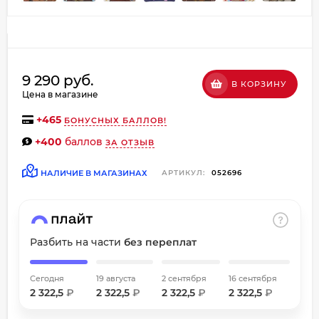
об оплате Плайтом
9 290 руб.
В КОРЗИНУ
Остались вопросы?
Цена в магазине
8 800 302-02-51
25
+
465
БОНУСНЫХ БАЛЛОВ!
plait.ru
раз в
+400
баллов
2 недели
ЗА ОТЗЫВ
НАЛИЧИЕ В МАГАЗИНАХ
АРТИКУЛ:
052696
Разбить на части
без переплат
Сегодня
19 августа
2 сентября
16 сентября
2 322,5
₽
2 322,5
₽
2 322,5
₽
2 322,5
₽