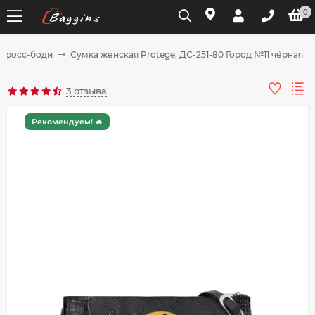
0
 кросс-боди
Сумка женская Protege, ДС-251-80 Город №11 чёрная
Для клиентов всех банков
3 отзыва
Разбейте
Рекомендуем! 🔥
оплату
на части
без переплат
График платежей
Сегодня
25
%