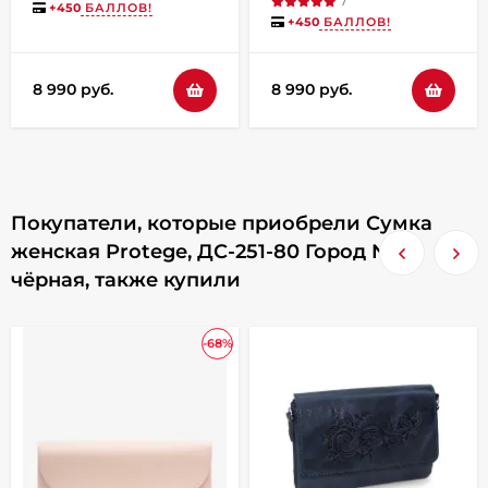
7
мокко
+
450
БАЛЛОВ!
+
450
БАЛЛОВ!
8 990 руб.
8 990 руб.
Покупатели, которые приобрели Сумка
женская Protege, ДС-251-80 Город №11
чёрная, также купили
-68%