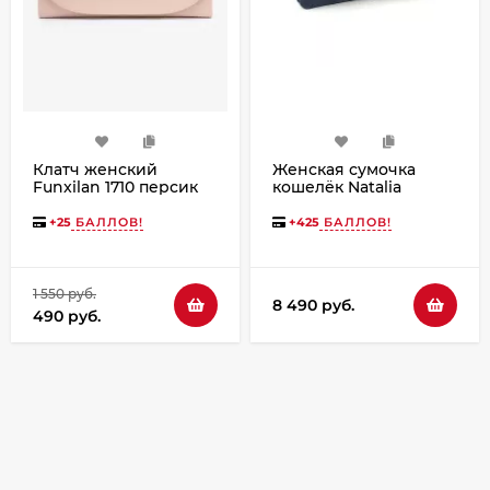
Клатч женский
Женская сумочка
Funxilan 1710 персик
кошелёк Natalia
Kalinovskaya С53т
«Колибри» синяя
+
25
БАЛЛОВ!
+
425
БАЛЛОВ!
1 550 руб.
8 490 руб.
490 руб.