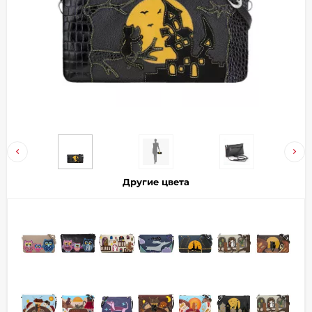
Добавляйте товары
в корзину
Оплачивайте сегодня только
25
% картой любого банка
Получайте товар
выбранный способом
Другие цвета
Оставшиеся
75
% будут
списываться
с вашей карты
по
25
%
каждые 2 недели
Подробнее