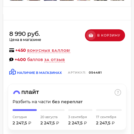
об оплате Плайтом
8 990 руб.
В КОРЗИНУ
Остались вопросы?
Цена в магазине
8 800 302-02-51
25
+
450
БОНУСНЫХ БАЛЛОВ!
plait.ru
раз в
+400
баллов
2 недели
ЗА ОТЗЫВ
НАЛИЧИЕ В МАГАЗИНАХ
АРТИКУЛ:
054481
Разбить на части
без переплат
Сегодня
20 августа
3 сентября
17 сентября
2 247,5
₽
2 247,5
₽
2 247,5
₽
2 247,5
₽