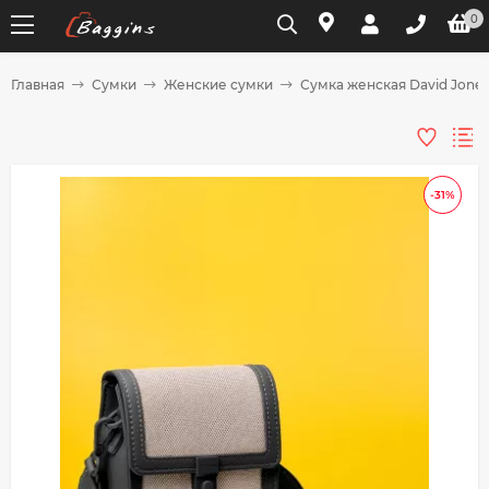
0
Главная
Сумки
Женские сумки
Сумка женская David Jones
Для клиентов всех банков
Разбейте
-31%
оплату
на части
без переплат
График платежей
Сегодня
25
%