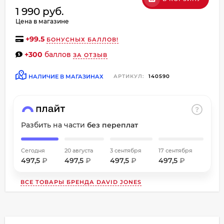
об оплате Плайтом
1 990 руб.
Цена в магазине
+
99.5
БОНУСНЫХ БАЛЛОВ!
+300
баллов
ЗА ОТЗЫВ
Остались вопросы?
8 800 302-02-51
25
НАЛИЧИЕ В МАГАЗИНАХ
АРТИКУЛ:
140590
plait.ru
раз в
2 недели
Разбить на части
без переплат
Сегодня
20 августа
3 сентября
17 сентября
497,5
₽
497,5
₽
497,5
₽
497,5
₽
ВСЕ ТОВАРЫ БРЕНДА
DAVID JONES