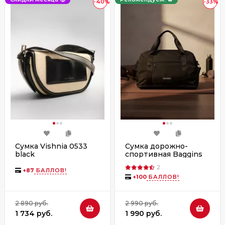
-40%
-33%
Сумка Vishnia 0533
Сумка дорожно-
black
спортивная Baggins
9230 черная
2
+
87
БАЛЛОВ!
+
100
БАЛЛОВ!
2 890 руб.
2 990 руб.
1 734 руб.
1 990 руб.