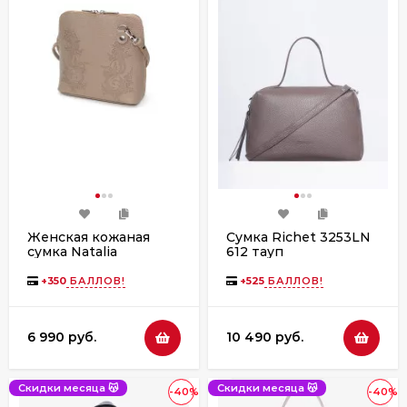
Женская кожаная
Сумка Richet 3253LN
сумка Natalia
612 тауп
Kalinovskaya С83т
"Вильма" капучино
+
350
БАЛЛОВ!
+
525
БАЛЛОВ!
6 990 руб.
10 490 руб.
Скидки месяца 😽
Скидки месяца 😽
-40%
-40%