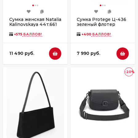
Сумка женская Natalia
Сумка Protege Ц-436
Kalinovskaya 44т.661
зеленый флотер
Алита синяя
+
575
БАЛЛОВ!
+
400
БАЛЛОВ!
11 490 руб.
7 990 руб.
-20%