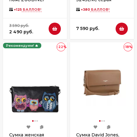
0186(9810)
744763
коричневая
+
125
БАЛЛОВ!
+
380
БАЛЛОВ!
3 590 руб.
7 590 руб.
2 490 руб.
Рекомендуем! 🔥
-22%
-18%
Сумка женская
Сумка David Jones,