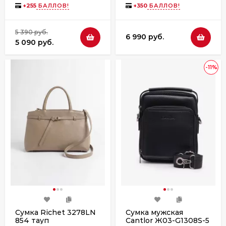
флотер
+
255
БАЛЛОВ!
+
350
БАЛЛОВ!
5 390 руб.
6 990 руб.
5 090 руб.
-11%
Сумка Richet 3278LN
Сумка мужская
854 тауп
Cantlor Ж03-G1308S-5