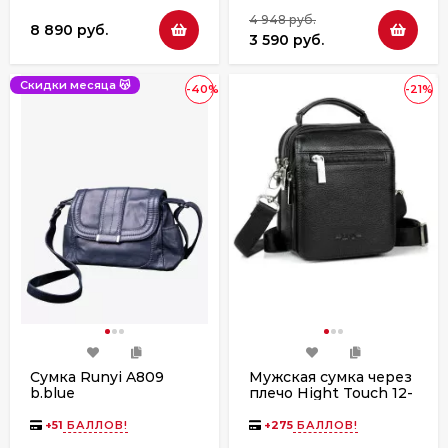
4 948 руб.
8 890 руб.
3 590 руб.
Скидки месяца 😽
-40%
-21%
Сумка Runyi A809
Мужская сумка через
b.blue
плечо Hight Touch 12-
5 чёрная
+
51
БАЛЛОВ!
+
275
БАЛЛОВ!