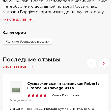
до 21 530 руб.. Более 1273 товаров в наличии в Санкт-
Петербурге и с доставкой по всей России, наш
магазин Baggins.ru организует доставку по городу.
Подробные условия доставки, а также стоимость
ЧИТАТЬ ДАЛЕЕ
доступна в разделе
Доставка и оплата
.
Купить Брендовые Через плечо можно онлайн на
Категория
сайте. Также доступен заказ по номеру телефона 8
Женские брендовые рюкзаки
(800) 511-35-52 или в одном из 15 наших магазинов.
Наши постоянные покупатели по достоинству
оценили товары категории Брендовые Через плечо,
Последние отзывы
они оставили более 1748 отзывов, с которыми вы
можете ознакомиться в товарах или разделе
СМОТРЕТЬ ВСЕ
«Отзывы»
.
Любой из представленных товаров
Сумка женская итальянская Roberta
сертифицирован, ознакомиться с гарантией вы
Firenze 301 savage мята
можете в разделе
Гарантия и брак
.
Ольга Викторова
6 августа 2026
Лаконичная классическая сумка оптимального