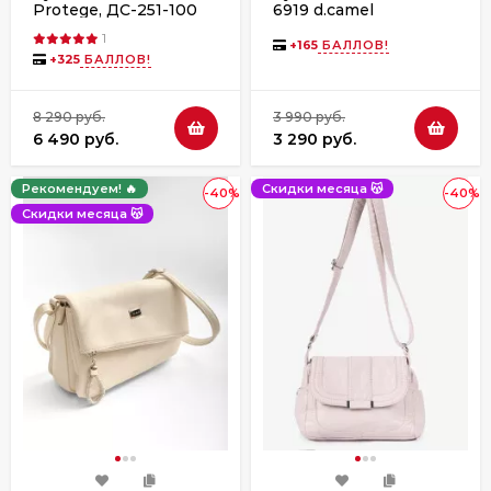
Protege, ДС-251-100
6919 d.camel
"Совята №1" чёрная
1
+
165
БАЛЛОВ!
+
325
БАЛЛОВ!
8 290 руб.
3 990 руб.
6 490 руб.
3 290 руб.
Рекомендуем! 🔥
Скидки месяца 😽
-40%
-40%
Скидки месяца 😽