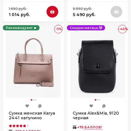
1 690 руб.
6 990 руб.
1 014 руб.
5 490 руб.
Рекомендуем! 🔥
Скидки месяца 😽
-11%
-40%
Сумка женская Karya
Сумка Alex&Mia, 9120
2441 капучино
черная
1
+
75
БАЛЛОВ!