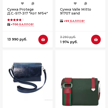
Сумка Protege
Сумка Valle Mitto
Д.С.-517-317 "Кот №54"
91707 sand
т.капучино флотер
1
+
99
БАЛЛОВ!
+
700
БАЛЛОВ!
3 290 руб.
13 990 руб.
1 974 руб.