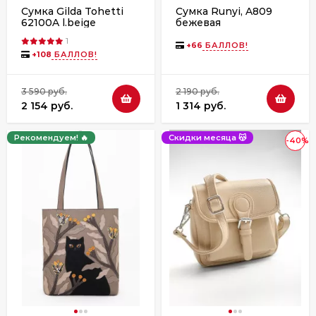
Сумка Gilda Tohetti
Сумка Runyi, A809
62100A l.beige
бежевая
1
+
66
БАЛЛОВ!
+
108
БАЛЛОВ!
3 590 руб.
2 190 руб.
2 154 руб.
1 314 руб.
Рекомендуем! 🔥
Скидки месяца 😽
-40%