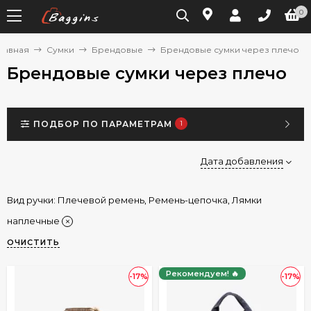
0
лавная
Сумки
Брендовые
Брендовые сумки через плечо
Брендовые сумки через плечо
ПОДБОР ПО ПАРАМЕТРАМ
1
Дата добавления
Вид ручки:
Плечевой ремень
,
Ремень-цепочка
,
Лямки
наплечные
ОЧИСТИТЬ
Рекомендуем! 🔥
-17%
-17%