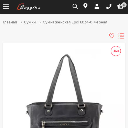
0
Главная
Сумки
Сумка женская Epol 6034-01 чёрная
Для клиентов всех банков
Разбейте
-14%
оплату
на части
без переплат
График платежей
Сегодня
25
%