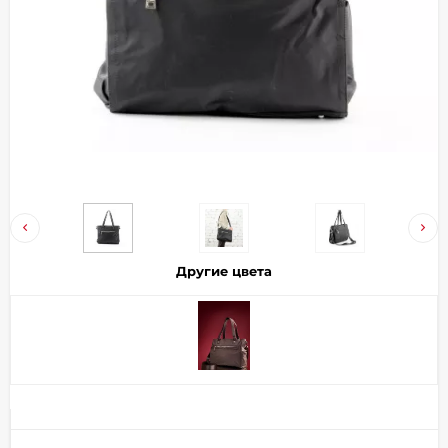
Добавляйте товары
в корзину
Оплачивайте сегодня только
25
% картой любого банка
Получайте товар
выбранный способом
Другие цвета
Оставшиеся
75
% будут
списываться
с вашей карты
по
25
%
каждые 2 недели
Подробнее