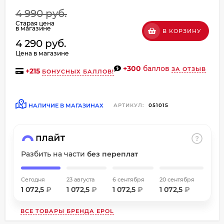
об оплате Плайтом
4 990 руб.
Старая цена
в магазине
В КОРЗИНУ
4 290 руб.
Цена в магазине
Остались вопросы?
+300
баллов
ЗА ОТЗЫВ
+
215
БОНУСНЫХ БАЛЛОВ!
8 800 302-02-51
25
plait.ru
раз в
2 недели
НАЛИЧИЕ В МАГАЗИНАХ
АРТИКУЛ:
051015
Разбить на части
без переплат
Сегодня
23 августа
6 сентября
20 сентября
1 072,5
₽
1 072,5
₽
1 072,5
₽
1 072,5
₽
ВСЕ ТОВАРЫ БРЕНДА
EPOL