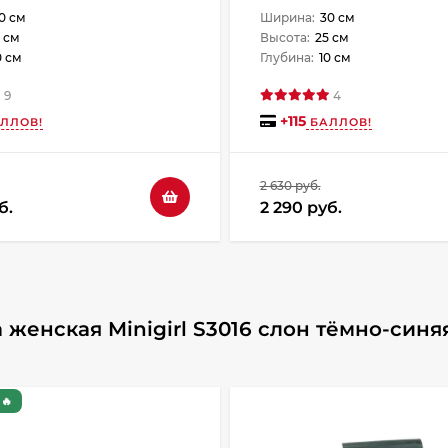
0 см
Ширина:
30 см
 см
Высота:
25 см
0 см
Глубина:
10 см
9
4
+
115
ЛЛОВ!
БАЛЛОВ!
2 630 руб.
б.
2 290 руб.
женская Minigirl S3016 слон тёмно-синя
🔥