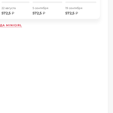
22 августа
5 сентября
19 сентября
572,5
₽
572,5
₽
572,5
₽
НДА
MINIGIRL