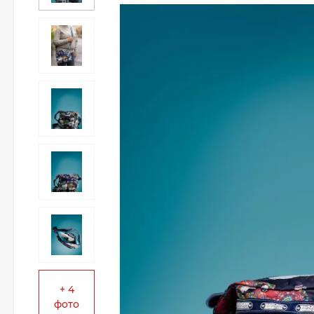
+ 4
фото