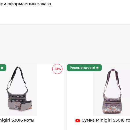
при оформлении заказа.
🔥
Рекомендуем! 🔥
-13%
igirl S3016 коты
Сумка Minigirl S3016 г