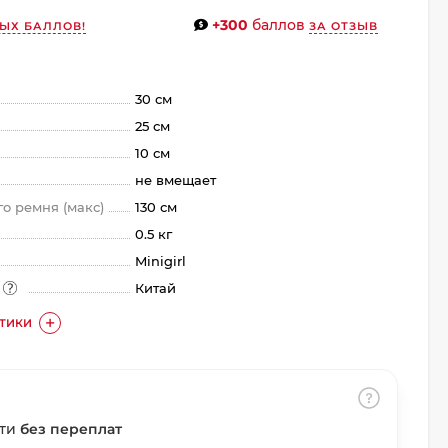
+300
баллов
ЫХ БАЛЛОВ!
ЗА ОТЗЫВ
30 см
25 см
10 см
не вмещает
о ремня (макс)
130 см
0.5 кг
Minigirl
а
Китай
СТИКИ
сти
без переплат