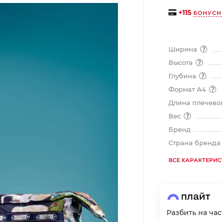
на части
без переплат
+
115
БОНУСН
Ширина
График платежей
Высота
Глубина
Сегодня
Формат А4
25
%
Длина плечевог
Вес
Бренд
Страна бренд
Добавляйте товары
в корзину
ВСЕ ХАРАКТЕРИ
Оплачивайте сегодня только
25
% картой любого банка
Разбить на ча