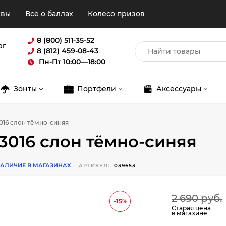
ывы
Всё о баллах
Колесо призов
8 (800) 511-35-52
рг
8 (812) 459-08-43
Пн-Пт 10:00—18:00
Зонты
Портфели
Аксессуары
3016 слон тёмно-синяя
S3016 слон тёмно-синяя
АЛИЧИЕ В МАГАЗИНАХ
АРТИКУЛ:
039653
Для клиентов всех банков
2 690 руб.
-15%
Старая цена
в магазине
Разбейте
оплату