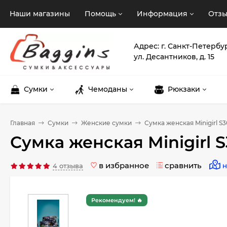
Наши магазины
Помощь
Информация
Отз
Адрес: г. Санкт-Петербу
ул. Десантников, д. 15
Сумки
Чемоданы
Рюкзаки
Главная
Сумки
Женские сумки
Сумка женская Minigirl S
Сумка женская Minigirl 
в избранное
сравнить
4 отзыва
Н
Рекомендуем! 🔥