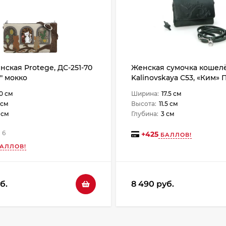
нская Protege, ДС-251-70
Женская сумочка кошелёк
" мокко
Kalinovskaya С53, «Ким» 
зеленая
0 см
Ширина:
17.5 см
 см
Высота:
11.5 см
 см
Глубина:
3 см
6
+
425
БАЛЛОВ!
АЛЛОВ!
б.
8 490 руб.