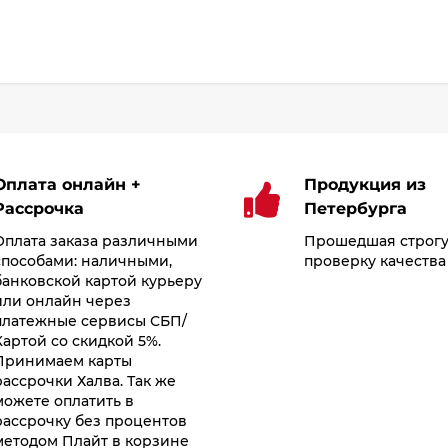
Оплата онлайн +
Продукция из
Рассрочка
Петербурга
Оплата заказа различными
Прошедшая строг
способами: наличными,
проверку качества
банковской картой курьеру
или онлайн через
платежные сервисы СБП/
Картой со скидкой 5%.
Принимаем карты
рассрочки Халва. Так же
можете оплатить в
рассрочку без процентов
методом Плайт в корзине