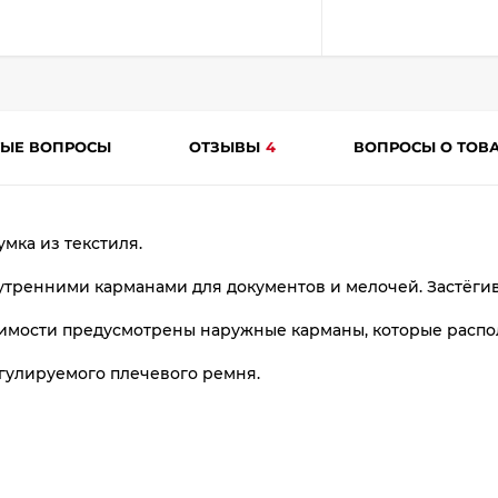
plait.ru
ТЫЕ ВОПРОСЫ
ОТЗЫВЫ
4
ВОПРОСЫ О ТОВ
мка из текстиля.
раз
утренними карманами для документов и мелочей. Застёги
в 2 недели
мости предусмотрены наружные карманы, которые распол
гулируемого плечевого ремня.