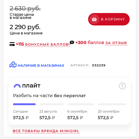
об оплате Плайтом
2 630 руб.
Старая цена
в магазине
В КОРЗИНУ
2 290 руб.
Цена в магазине
Остались вопросы?
+300
баллов
ЗА ОТЗЫВ
+
115
БОНУСНЫХ БАЛЛОВ!
8 800 302-02-51
25
plait.ru
раз в
2 недели
НАЛИЧИЕ В МАГАЗИНАХ
АРТИКУЛ:
032239
Разбить на части
без переплат
Сегодня
23 августа
6 сентября
20 сентября
572,5
₽
572,5
₽
572,5
₽
572,5
₽
ВСЕ ТОВАРЫ БРЕНДА
MINIGIRL