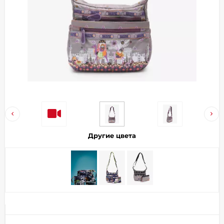
Добавляйте товары
в корзину
Оплачивайте сегодня только
25
% картой любого банка
Получайте товар
выбранный способом
Другие цвета
Оставшиеся
75
% будут
списываться
с вашей карты
по
25
%
каждые 2 недели
Подробнее