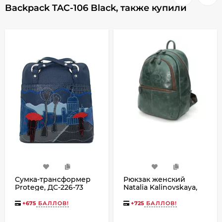
Backpack TAC-106 Black, также купили
Сумка-трансформер
Рюкзак женский
Protege, ДС-226-73
Natalia Kalinovskaya,
Город № 10 синяя
Р43 «Малахит»
зеленый
+
675
БАЛЛОВ!
+
725
БАЛЛОВ!