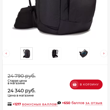
Добавляйте товары
в корзину
Оплачивайте сегодня только
25
% картой любого банка
Получайте товар
выбранный способом
Оставшиеся
75
% будут
24 790 руб.
списываться
с вашей карты
Старая цена
в магазине
В КОРЗИНУ
по
25
%
каждые 2 недели
24 340 руб.
Цена в магазине
+650
баллов
ЗА ОТЗЫВ
+
1217
БОНУСНЫХ БАЛЛОВ!
Подробнее