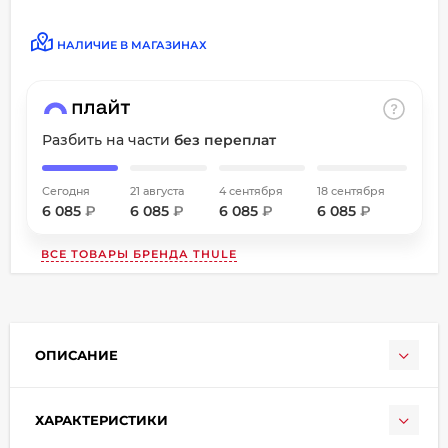
об оплате Плайтом
НАЛИЧИЕ В МАГАЗИНАХ
Остались вопросы?
Разбить на части
без переплат
8 800 302-02-51
25
plait.ru
раз в
Сегодня
21 августа
4 сентября
18 сентября
2 недели
6 085
₽
6 085
₽
6 085
₽
6 085
₽
ВСЕ ТОВАРЫ БРЕНДА
THULE
ОПИСАНИЕ
ХАРАКТЕРИСТИКИ