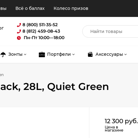
ывы
Всё о баллах
Колесо призов
8 (800) 511-35-52
рг
8 (812) 459-08-43
Пн-Пт 10:00—18:00
Зонты
Портфели
Аксессуары
en
ck, 28L, Quiet Green
Для клиентов всех банков
12 300 руб
Цена в
магазине
Разбейте
оплату