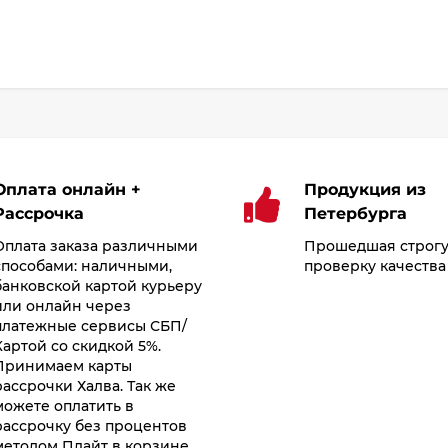
Оплата онлайн +
Продукция из
Рассрочка
Петербурга
Оплата заказа различными
Прошедшая строг
способами: наличными,
проверку качества
банковской картой курьеру
или онлайн через
платежные сервисы СБП/
Картой со скидкой 5%.
Принимаем карты
рассрочки Халва. Так же
можете оплатить в
рассрочку без процентов
методом Плайт в корзине