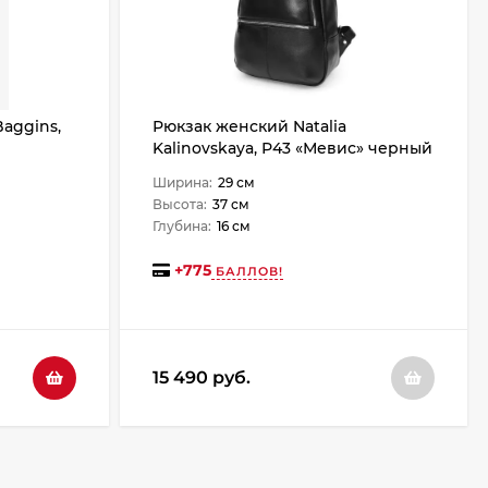
aggins,
Рюкзак женский Natalia
Kalinovskaya, Р43 «Мевис» черный
Ширина:
29 см
Высота:
37 см
Глубина:
16 см
+
775
БАЛЛОВ!
15 490 руб.