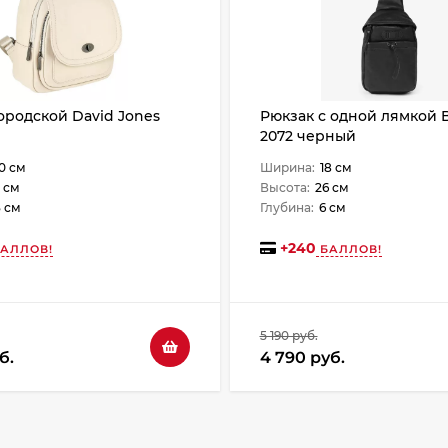
ородской David Jones
Рюкзак с одной лямкой B
2072 черный
0 см
Ширина:
18 см
 см
Высота:
26 см
3 см
Глубина:
6 см
+
240
АЛЛОВ!
БАЛЛОВ!
5 190 руб.
б.
4 790 руб.