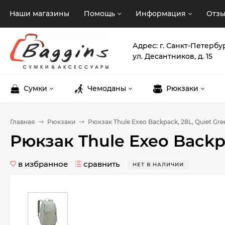
Наши магазины
Помощь
Информация
Отз
Адрес: г. Санкт-Петербу
ул. Десантников, д. 15
Сумки
Чемоданы
Рюкзаки
Главная
Рюкзаки
Рюкзак Thule Exeo Backpack, 28L, Quiet Gre
Рюкзак Thule Exeo Backpa
в избранное
сравнить
НЕТ В НАЛИЧИИ