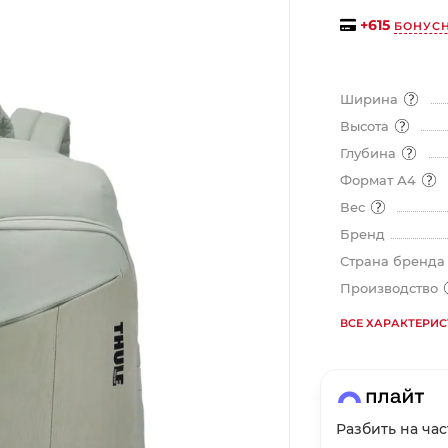
на части
без переплат
+
615
БОНУС
Ширина
График платежей
Высота
Глубина
Сегодня
Формат А4
25
%
Вес
Бренд
Страна бренд
Производство
Добавляйте товары
в корзину
ВСЕ ХАРАКТЕРИ
Оплачивайте сегодня только
25
% картой любого банка
Разбить на ча