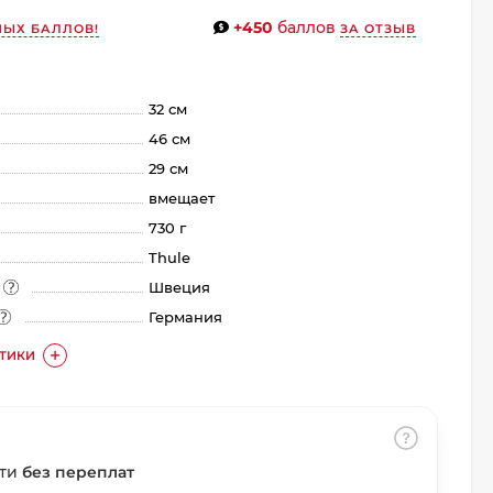
+450
баллов
НЫХ БАЛЛОВ!
ЗА ОТЗЫВ
32 см
46 см
29 см
вмещает
730 г
Thule
а
Швеция
Германия
СТИКИ
сти
без переплат