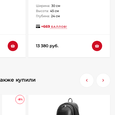
Ширина:
30 см
Высота:
45 см
Глубина:
24 см
+
669
БАЛЛОВ!
13 380 руб.
 также купили
-8%