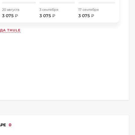
20 августа
3 сентября
17 сентября
3 075
₽
3 075
₽
3 075
₽
НДА
THULE
АРЕ
0