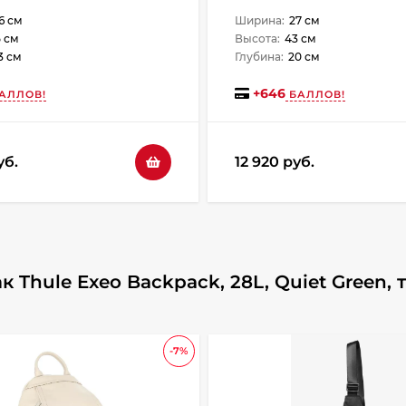
6 см
Ширина:
27 см
 см
Высота:
43 см
3 см
Глубина:
20 см
+
646
АЛЛОВ!
БАЛЛОВ!
уб.
12 920 руб.
Thule Exeo Backpack, 28L, Quiet Green,
-7%