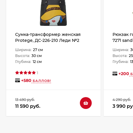
Сумка-трансформер женская
Рюкзак г
Protege, ДС-226-210 Леди №2
7271 sand
чёрная
Ширина:
27 см
Ширина:
3
Высота:
30 см
Высота:
25
Глубина:
12 см
Глубина:
1
1
+
200
Б
+
580
БАЛЛОВ!
13 490 руб.
4 290 руб.
11 590 руб.
3 990 ру