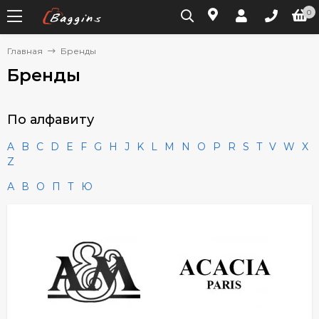
0
Главная
Бренды
Бренды
По алфавиту
A
B
C
D
E
F
G
H
J
K
L
M
N
O
P
R
S
T
V
W
X
Z
А
В
О
П
Т
Ю