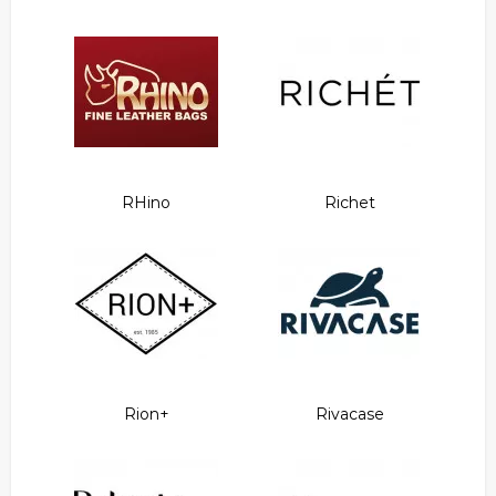
RHino
Richet
Rion+
Rivacase