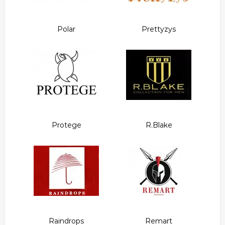
Polar
Prettyzys
Protege
R.Blake
Raindrops
Remart