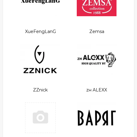
XueFengLanG
Zemsa
ZZnick
zн ALEXX