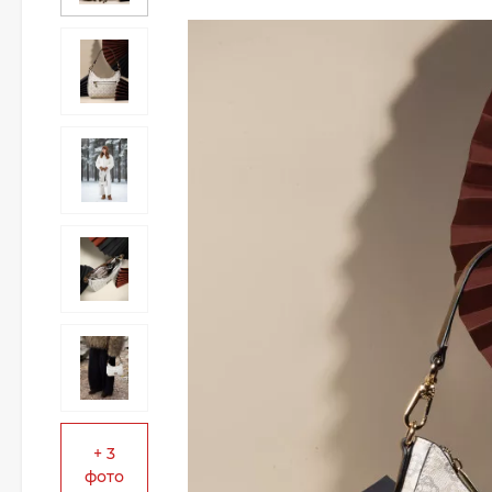
+ 3
фото