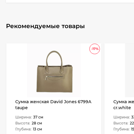
Рекомендуемые товары
-17%
Сумка женская David Jones 6799А
Сумка же
taupe
cr.white
Ширина:
37 см
Ширина:
3
Высота:
28 см
Высота:
22
Глубина:
13 см
Глубина:
1