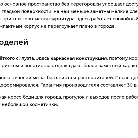
о основное пространство без перегородки упрощает доступ
 гладкой поверхности: на ней меньше заметны мелкие сл
т принт и золотистая фурнитура, здесь работает спокойны
компактный корпус не перегружает плечо в городе.
моделей
ёткого силуэта. Здесь
каркасная конструкция
, поэтому ко
принтом и золотистая отделка дают более заметный харак
ью с каплей мыла, без спирта и растворителей. После дож
еформировался. Гарантия производителя составляет 30 д
тная кросс-боди для города, прогулок и выходов после рабо
и небольшой косметички.