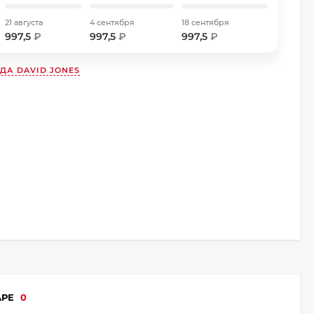
21 августа
4 сентября
18 сентября
997,5
₽
997,5
₽
997,5
₽
НДА
DAVID JONES
АРЕ
0