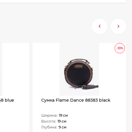
-13%
68 blue
Сумка Flame Dance 88383 black
Ширина:
19 см
Высота:
19 см
Глубина:
9 см