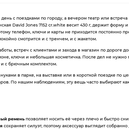
plait.ru
день с поездками по городу, а вечером театр или встреча 
ская David Jones 7152 cr.white весит 430 г, держит форму 
тому телефон, ключи и карты не приходится постоянно пр
окойно смотрится и с тренчем, и с жакетом.
аботы, встреч с клиентами и захода в магазин по дороге д
оне, ключи и небольшая косметичка. После дел не нужно 
, и с брючным комплектом.
раз
нуками в парке, на выставке или в короткой поездке по ц
в 2 недели
аров. По нашим наблюдениям, эту вещь часто выбирают как 
ный ремень
позволяет носить её через плечо и быстро сни
ия
сохраняет силуэт, поэтому аксессуар выглядит собранно