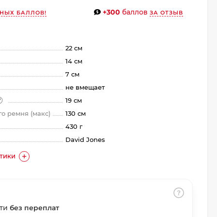
+300
баллов
НЫХ БАЛЛОВ!
ЗА ОТЗЫВ
22 см
14 см
7 см
не вмещает
19 см
о ремня (макс)
130 см
430 г
David Jones
СТИКИ
сти
без переплат