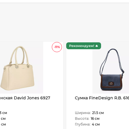
Рекомендуем! 🔥
-11%
нская David Jones 6927
Сумка FineDesign R.B. 61
3 см
Ширина:
21.5 см
 см
Высота:
16 см
5 см
Глубина:
4 см