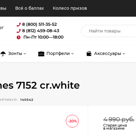
ывы
Всё о баллах
Колесо призов
8 (800) 511-35-52
рг
8 (812) 459-08-43
Пн-Пт 10:00—18:00
Зонты
Портфели
Аксессуары
s 7152 cr.white
АРТИКУЛ:
140542
Для клиентов всех банков
4 990 руб.
-20%
Старая цена
в магазине
Разбейте
оплату