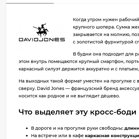
Когда утром нужен рабочий 
крупного шопера. Сумка жен
закрывается на молнию, поэ
с золотистой фурнитурой сп
В будни она подходит для р
этом внутрь помещаются крупный смартфон, портм
каркасный силуэт держится аккуратно и с платьем
На выходных такой формат уместен на прогулке с в
сверху. David Jones — французский бренд аксессу
носится как родное и не выглядит дёшево.
Что выделяет эту кросс-боди
В дороге и на прогулке руки свободны:
длин
На встрече или в кафе
каркасная конструкц