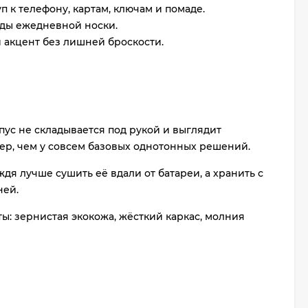
 к телефону, картам, ключам и помаде.
еды ежедневной носки.
й акцент без лишней броскости.
рпус не складывается под рукой и выглядит
тер, чем у совсем базовых однотонных решений.
дя лучше сушить её вдали от батареи, а хранить с
ней.
ты: зернистая экокожа, жёсткий каркас, молния