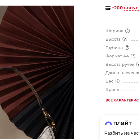
на части
без переплат
+
200
БОНУС
Ширина
График платежей
Высота
Глубина
Сегодня
Формат А4
25
%
Высота ручек
Длина плечевог
Вес
Бренд
Добавляйте товары
в корзину
ВСЕ ХАРАКТЕРИ
Оплачивайте сегодня только
25
% картой любого банка
Разбить на ча