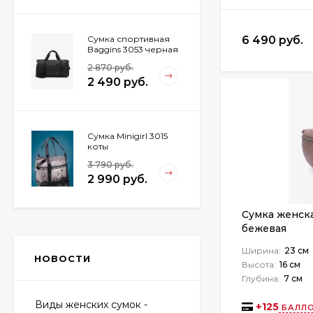
Сумка спортивная
6 490 руб.
Baggins 3053 черная
2 870 руб.
2 490 руб.
Сумка Minigirl 3015
коты
3 790 руб.
2 990 руб.
Сумка женска
бежевая
Сумка дорожная
Voyage 6-293 кошки
Ширина:
23 см
НОВОСТИ
4 590 руб.
Высота:
16 см
3 990 руб.
Глубина:
7 см
Виды женских сумок -
+
125
БАЛЛО