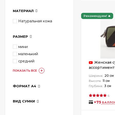
МАТЕРИАЛ
Рекомендуем! 🔥
Натуральная кожа
РАЗМЕР
мини
маленький
средний
Женская су
ассортимент
ПОКАЗАТЬ ВСЕ
Ширина:
20 см
Высота:
11 см
ФОРМАТ А4
Глубина:
3 см
6
ВИД СУМКИ
Чемодан Weina Б01-
+
75
БАЛЛО
PP304
полипропилен
9 990 руб.