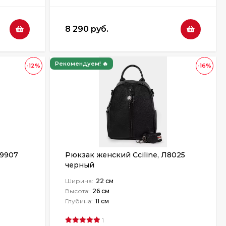
8 290 руб.
Рекомендуем! 🔥
-12%
-16%
 9907
Рюкзак женский Cciline, Л8025
черный
Ширина:
22 см
Высота:
26 см
Глубина:
11 см
1