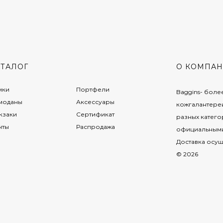
АТАЛОГ
О КОМПА
мки
Портфели
Baggins- боле
моданы
Аксессуары
кожгалантере
кзаки
Сертификат
разных катего
нты
Распродажа
официальными 
Доставка осущ
© 2026