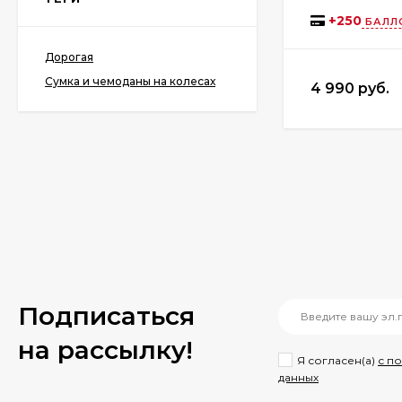
чёрная
+
250
БАЛЛ
1 990 руб.
1 190 руб.
Дорогая
Сумка и чемоданы на колесах
4 990 руб.
Сумка женская David
Jones 7438
2 890 руб.
1 990 руб.
Чемодан Weina Б01-
PP304
полипропилен
9 990 руб.
8 990 руб.
Подписаться
на рассылкy!
Я согласен(a)
с п
Сумка спортивная
данных
Baggins 3062 черная