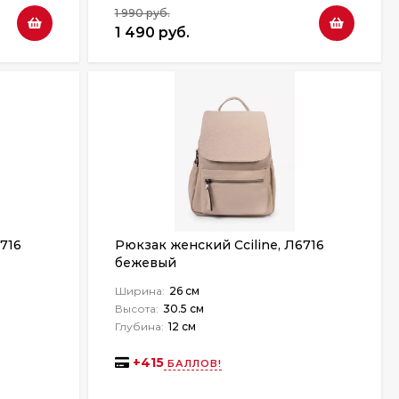
1 990 руб.
1 490 руб.
716
Рюкзак женский Cciline, Л6716
бежевый
Ширина:
26 см
Высота:
30.5 см
Глубина:
12 см
+
415
БАЛЛОВ!