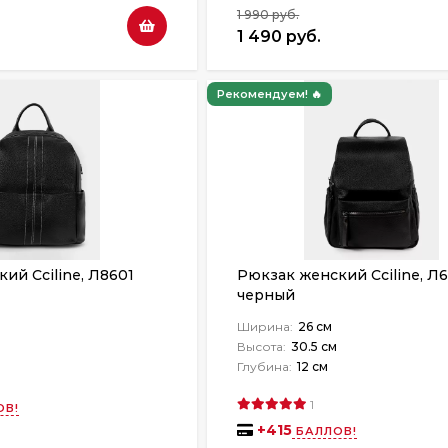
1 990 руб.
1 490 руб.
Рекомендуем! 🔥
ий Cciline, Л8601
Рюкзак женский Cciline, Л6
черный
Ширина:
26 см
Высота:
30.5 см
Глубина:
12 см
1
ОВ!
+
415
БАЛЛОВ!