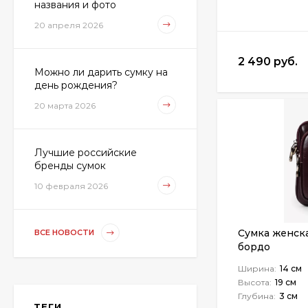
названия и фото
Сумка женская David
20 апреля 2026
Jones P138-903
2 990 руб.
1 490 руб.
2 490 руб.
Можно ли дарить сумку на
день рождения?
20 марта 2026
Сумка-мешок с
косметичкой Baggins
58235
4 190 руб.
Лучшие российские
3 490 руб.
бренды сумок
10 февраля 2026
Сумка женская
Minigirl 312 коты
Сумка женска
ВСЕ НОВОСТИ
1 910 руб.
бордо
1 690 руб.
Ширина:
14 см
Высота:
19 см
Глубина:
3 см
Сумка-мешок Б 9267
ТЕГИ