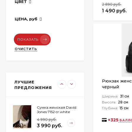
ЦВЕТ
8 990 руб.
2 890 руб.
1 490 руб.
ЦЕНА,
руб
Сумка спортивная
Baggins 3062 черная
2 990 руб.
ПОКАЗАТЬ
2 590 руб.
ОЧИСТИТЬ
Рюкзак Baggins 621
розовый
1 890 руб.
Рюкзак женск
ЛУЧШИЕ
1 390 руб.
черный
ПРЕДЛОЖЕНИЯ
Ширина:
31 см
Высота:
28 см
Сумка женская David
Глубина:
15 см
Jones 7152 cr.white
4 990 руб.
+
325
БАЛЛ
3 990 руб.