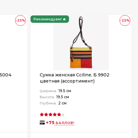
Рекомендуем! 🔥
-25%
-25%
-5004
Сумка женская Cciline, Б 9902
цветная (ассортимент)
Ширина:
19.5 см
Высота:
19.5 см
Глубина:
2 см
5
+
75
БАЛЛОВ!