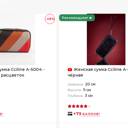
Рекомендуем! 🔥
-48%
мка Cciline А-5004 -
Женская сумка Cciline А
 расцветок
чёрная
Ширина:
20 см
Высота:
11 см
Глубина:
3 см
9
+
75
В!
БАЛЛОВ!