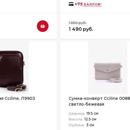
+
75
БАЛЛОВ!
1 690 руб.
1 490 руб.
я Cciline, Л9903
Сумка-конверт Cciline 008
светло-бежевая
Ширина:
19.5 см
Высота:
12.5 см
Глубина:
3 см