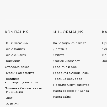
2 990 руб.
2 590 руб.
Рюкзак Baggins 621
розовый
КОМПАНИЯ
ИНФОРМАЦИЯ
К
1 890 руб.
1 390 руб.
Наши магазины
Как оформить заказ?
Су
Все о баллах
Доставка
Че
Все о скидках
Оплата
Рю
Сумка женская David
Примерка
Обмен и возврат
Зо
Jones 7152 cr.white
Отследить заказ
Гарантия и брак
4 990 руб.
3 990 руб.
Публичная оферта
Габариты ручной клади
Политика
Таблица размеров
конфиденциальности
Правила Сертификатов
Политика безопасности
Сумка спортивная
Карта рассрочки Халва
Пэй Энджин
Baggins 3053 черная
Карта сайта
Блог
2 870 руб.
Контакты
2 490 руб.