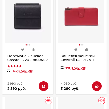
Портмоне женское
Кошелёк женский
Cossroll 2202-8848A-2
Cossroll 14-1712A-1
black
мульти red
1
+
165
БАЛЛОВ!
+
130
БАЛЛОВ!
2 990 руб.
4 090 руб.
2 590 руб.
3 290 руб.
-11%
-10%