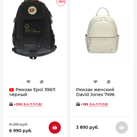
-16%
Рюкзак Epol 39611
Рюкзак женский
David Jones 7496
чёрный
+
350
БАЛЛОВ!
+
195
БАЛЛОВ!
8 290 руб.
3 890 руб.
6 990 руб.