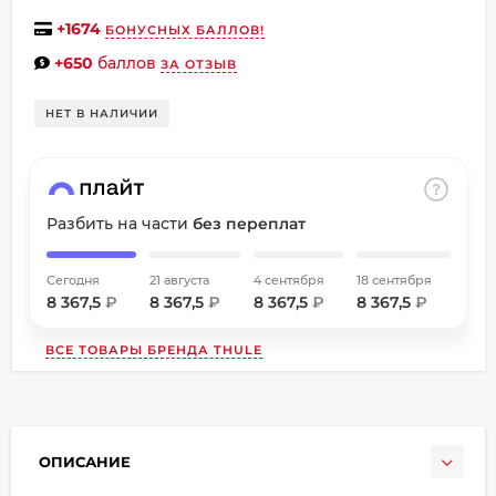
об оплате Плайтом
+
1674
БОНУСНЫХ БАЛЛОВ!
+650
баллов
ЗА ОТЗЫВ
НЕТ В НАЛИЧИИ
Остались вопросы?
8 800 302-02-51
25
plait.ru
раз в
2 недели
Разбить на части
без переплат
Сегодня
21 августа
4 сентября
18 сентября
8 367,5
₽
8 367,5
₽
8 367,5
₽
8 367,5
₽
ВСЕ ТОВАРЫ БРЕНДА
THULE
ОПИСАНИЕ