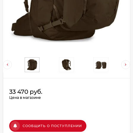
Добавляйте товары
в корзину
Оплачивайте сегодня только
25
% картой любого банка
Получайте товар
выбранный способом
Оставшиеся
75
% будут
33 470 руб.
списываться
с вашей карты
Цена в магазине
по
25
%
каждые 2 недели
СООБЩИТЬ О ПОСТУПЛЕНИИ
Подробнее