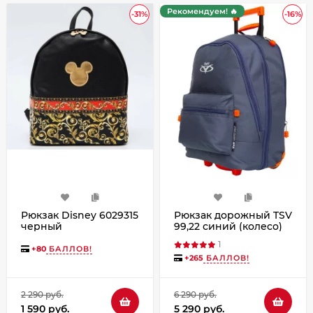
Рекомендуем! 🔥
-31%
-16%
Рюкзак Disney 6029315
Рюкзак дорожный TSV
черный
99,22 синий (колесо)
1
+
80
БАЛЛОВ!
+
265
БАЛЛОВ!
2 290 руб.
6 290 руб.
1 590 руб.
5 290 руб.