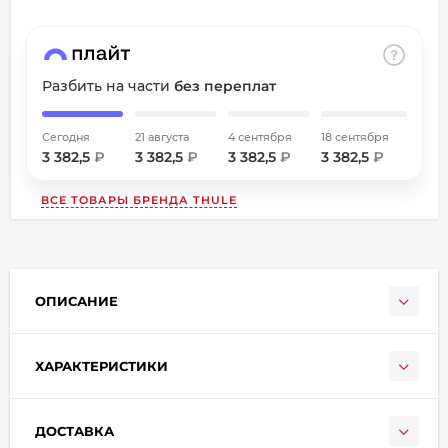
об оплате Плайтом
Разбить на части
без переплат
Остались вопросы?
Сегодня
21 августа
4 сентября
18 сентября
8 800 302-02-51
25
3 382,5
₽
3 382,5
₽
3 382,5
₽
3 382,5
₽
plait.ru
раз в
2 недели
ВСЕ ТОВАРЫ БРЕНДА
THULE
ОПИСАНИЕ
ХАРАКТЕРИСТИКИ
ДОСТАВКА