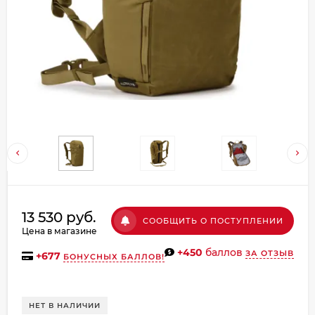
Добавляйте товары
в корзину
Оплачивайте сегодня только
25
% картой любого банка
Получайте товар
выбранный способом
Оставшиеся
75
% будут
13 530 руб.
СООБЩИТЬ О ПОСТУПЛЕНИИ
списываться
с вашей карты
Цена в магазине
по
25
%
каждые 2 недели
+450
баллов
ЗА ОТЗЫВ
+
677
БОНУСНЫХ БАЛЛОВ!
НЕТ В НАЛИЧИИ
Подробнее