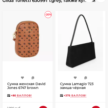
Gilda Tohetti 63099T l.grey, также купили
-20%
Сумка женская David
Сумка Lamagio 723
Jones 6747 brown
замша чёрная
+
80
БАЛЛОВ!
+
375
БАЛЛОВ!