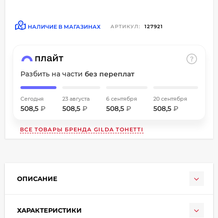
об оплате Плайтом
НАЛИЧИЕ В МАГАЗИНАХ
АРТИКУЛ:
127921
Остались вопросы?
8 800 302-02-51
Разбить на части
без переплат
25
plait.ru
раз в
2 недели
Сегодня
23 августа
6 сентября
20 сентября
508,5
₽
508,5
₽
508,5
₽
508,5
₽
ВСЕ ТОВАРЫ БРЕНДА
GILDA TOHETTI
ОПИСАНИЕ
ХАРАКТЕРИСТИКИ