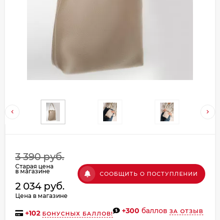
Добавляйте товары
в корзину
Оплачивайте сегодня только
25
% картой любого банка
Получайте товар
выбранный способом
Оставшиеся
75
% будут
3 390 руб.
списываться
с вашей карты
Старая цена
по
25
%
каждые 2 недели
в магазине
СООБЩИТЬ О ПОСТУПЛЕНИИ
2 034 руб.
Цена в магазине
+300
баллов
ЗА ОТЗЫВ
+
102
БОНУСНЫХ БАЛЛОВ!
Подробнее