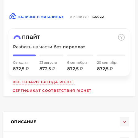
об оплате Плайтом
НАЛИЧИЕ В МАГАЗИНАХ
АРТИКУЛ:
135022
Остались вопросы?
8 800 302-02-51
Разбить на части
без переплат
25
plait.ru
раз в
2 недели
Сегодня
23 августа
6 сентября
20 сентября
872,5
₽
872,5
₽
872,5
₽
872,5
₽
ВСЕ ТОВАРЫ БРЕНДА
RICHET
СЕРТИФИКАТ СООТВЕТСТВИЯ RICHET
ОПИСАНИЕ