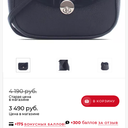
Добавляйте товары
в корзину
Оплачивайте сегодня только
25
% картой любого банка
Получайте товар
выбранный способом
Оставшиеся
75
% будут
4 190 руб.
списываться
с вашей карты
Старая цена
по
25
%
каждые 2 недели
в магазине
В КОРЗИНУ
3 490 руб.
Цена в магазине
+300
баллов
ЗА ОТЗЫВ
+
175
БОНУСНЫХ БАЛЛОВ!
Подробнее