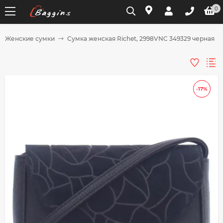
0
Женские сумки
Сумка женская Richet, 2998VNC 349329 черная
Для клиентов всех банков
Разбейте
-17%
оплату
на части
без переплат
График платежей
Сегодня
25
%