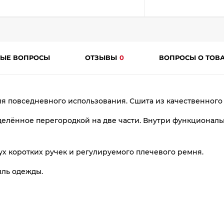
plait.ru
ТЫЕ ВОПРОСЫ
ОТЗЫВЫ
0
ВОПРОСЫ О ТОВ
ля повседневного использования. Сшита из качественного
раз
делённое перегородкой на две части. Внутри функциональ
в 2 недели
х коротких ручек и регулируемого плечевого ремня.
иль одежды.