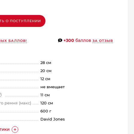
ТЬ О ПОСТУПЛЕНИИ
+300
баллов
НЫХ БАЛЛОВ!
ЗА ОТЗЫВ
28 см
20 см
12 см
не вмещает
11 см
о ремня (макс)
120 см
600 г
David Jones
СТИКИ