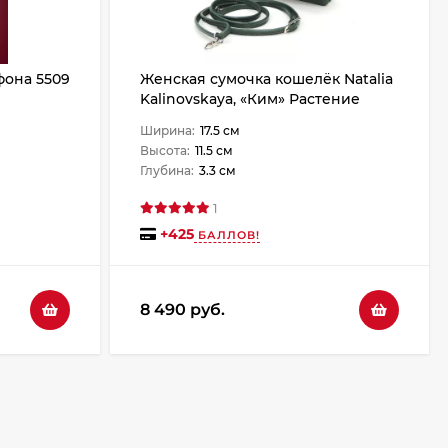
фона 5509
Женская сумочка кошелёк Natalia
Kalinovskaya, «Ким» Растение
зеленая
Ширина:
17.5 см
Высота:
11.5 см
Глубина:
3.3 см
1
+
425
БАЛЛОВ!
8 490 руб.