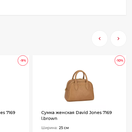
-9%
-10%
es 7169
Сумка женская David Jones 7169
l.brown
Ширина:
25 см