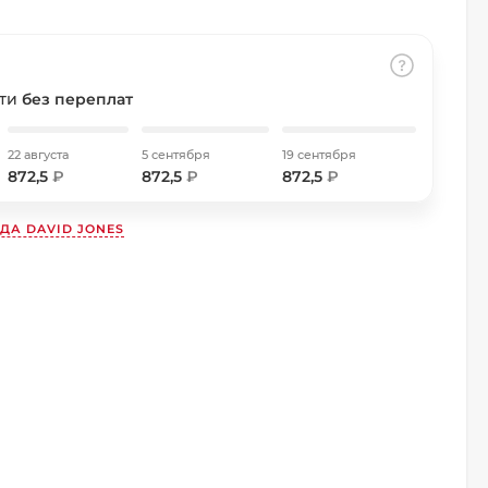
сти
без переплат
22 августа
5 сентября
19 сентября
872,5
₽
872,5
₽
872,5
₽
НДА
DAVID JONES