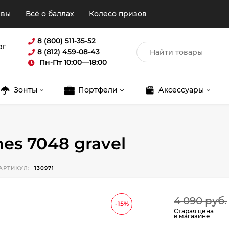
ывы
Всё о баллах
Колесо призов
8 (800) 511-35-52
рг
8 (812) 459-08-43
Пн-Пт 10:00—18:00
Зонты
Портфели
Аксессуары
es 7048 gravel
АРТИКУЛ:
130971
Для клиентов всех банков
4 090 руб.
-15%
Старая цена
в магазине
Разбейте
оплату