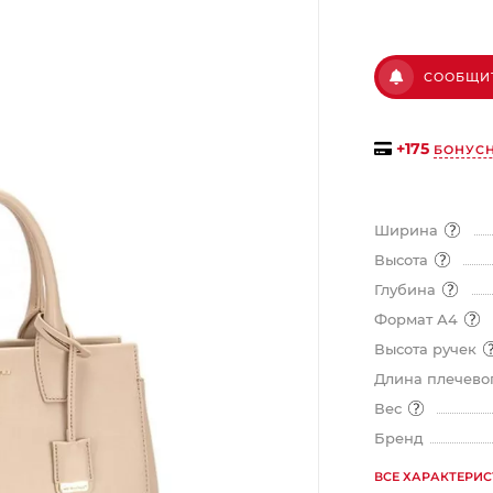
на части
без переплат
СООБЩИ
График платежей
+
175
БОНУС
Сегодня
25
%
Ширина
Высота
Глубина
Формат А4
Добавляйте товары
в корзину
Высота ручек
Длина плечевог
Вес
Оплачивайте сегодня только
Бренд
25
% картой любого банка
ВСЕ ХАРАКТЕРИ