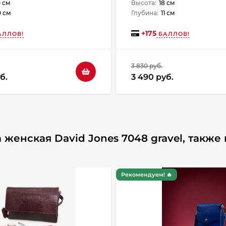
 см
Высота:
18 см
0 см
Глубина:
11 см
+
175
ЛЛОВ!
БАЛЛОВ!
3 830 руб.
б.
3 490 руб.
женская David Jones 7048 gravel, также
Рекомендуем! 🔥