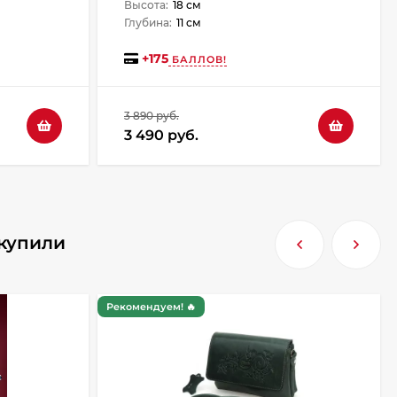
Высота:
18 см
Глубина:
11 см
+
175
БАЛЛОВ!
3 890 руб.
3 490 руб.
 купили
Рекомендуем! 🔥