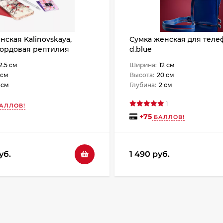
нская Kalinovskaya,
Сумка женская для теле
бордовая рептилия
d.blue
2.5 см
Ширина:
12 см
 см
Высота:
20 см
 см
Глубина:
2 см
1
АЛЛОВ!
+
75
БАЛЛОВ!
уб.
1 490 руб.