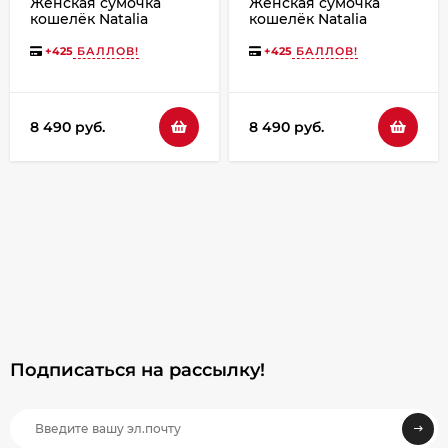
Женская сумочка
Женская сумочка
кошелёк Natalia
кошелёк Natalia
Kalinovskaya «Агата»
Kalinovskaya С
Птица черная
53.2п.621 коричневая
+
425
БАЛЛОВ!
+
425
БАЛЛОВ!
8 490 руб.
8 490 руб.
Подписаться на рассылкy!