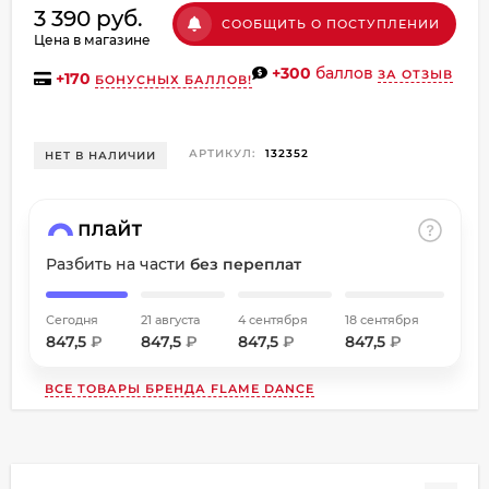
3 390 руб.
об оплате Плайтом
СООБЩИТЬ О ПОСТУПЛЕНИИ
Цена в магазине
+300
баллов
ЗА ОТЗЫВ
+
170
БОНУСНЫХ БАЛЛОВ!
Остались вопросы?
АРТИКУЛ:
132352
НЕТ В НАЛИЧИИ
8 800 302-02-51
25
plait.ru
раз в
2 недели
Разбить на части
без переплат
Сегодня
21 августа
4 сентября
18 сентября
847,5
₽
847,5
₽
847,5
₽
847,5
₽
ВСЕ ТОВАРЫ БРЕНДА
FLAME DANCE