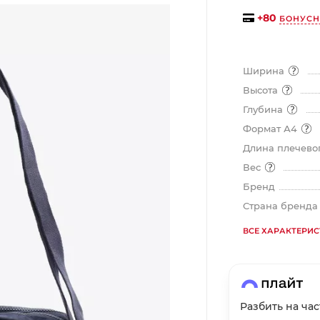
на части
без переплат
+
80
БОНУСН
Ширина
График платежей
Высота
Глубина
Сегодня
Формат А4
25
%
Длина плечевог
Вес
Бренд
Страна бренд
Добавляйте товары
в корзину
ВСЕ ХАРАКТЕРИ
Оплачивайте сегодня только
25
% картой любого банка
Разбить на ча