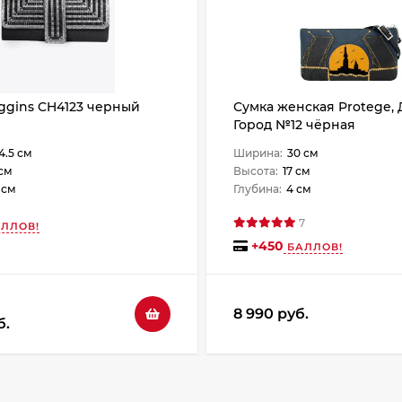
ggins CH4123 черный
Сумка женская Protege, 
Город №12 чёрная
4.5 см
Ширина:
30 см
 см
Высота:
17 см
 см
Глубина:
4 см
7
ЛЛОВ!
+
450
БАЛЛОВ!
8 990 руб.
б.