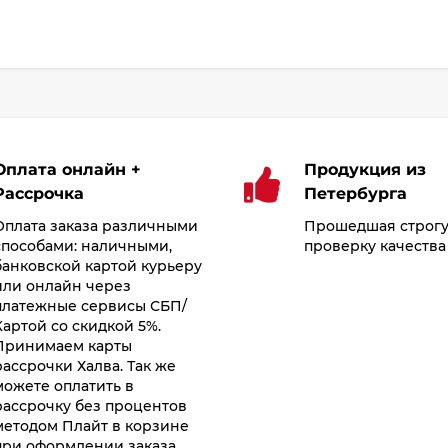
Оплата онлайн +
Продукция из
Рассрочка
Петербурга
Оплата заказа различными
Прошедшая строг
способами: наличными,
проверку качества
банковской картой курьеру
или онлайн через
платежные сервисы СБП/
Картой со скидкой 5%.
Принимаем карты
рассрочки Халва. Так же
можете оплатить в
рассрочку без процентов
методом Плайт в корзине
при оформлении заказа.