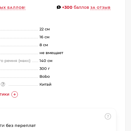
+300
баллов
ЫХ БАЛЛОВ!
ЗА ОТЗЫВ
22 см
16 см
8 см
не вмещает
о ремня (макс)
140 см
300 г
Bobo
а
Китай
СТИКИ
сти
без переплат