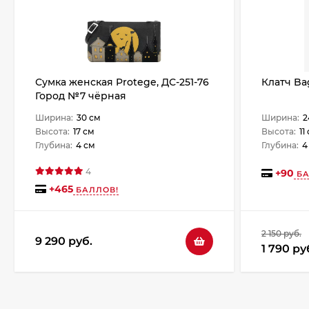
Сумка женская Protege, ДС-251-76
Клатч Ba
Город №7 чёрная
Ширина:
30 см
Ширина:
2
Высота:
17 см
Высота:
11
Глубина:
4 см
Глубина:
4
4
+
90
БА
+
465
БАЛЛОВ!
2 150 руб.
9 290 руб.
1 790 ру