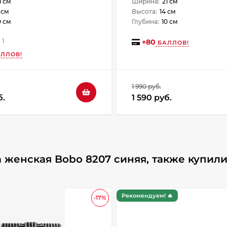
1 см
Ширина:
21 см
 см
Высота:
14 см
0 см
Глубина:
10 см
1
+
80
БАЛЛОВ!
ЛЛОВ!
1 990 руб.
б.
1 590 руб.
 женская Bobo 8207 синяя, также купил
Рекомендуем! 🔥
-17%