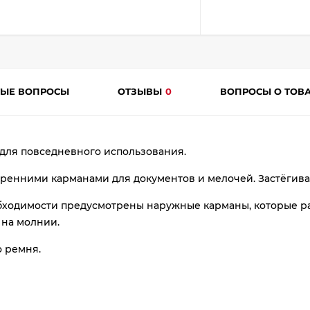
plait.ru
ТЫЕ ВОПРОСЫ
ОТЗЫВЫ
0
ВОПРОСЫ О ТОВ
 для повседневного использования.
раз
тренними карманами для документов и мелочей. Застёгив
в 2 недели
бходимости предусмотрены наружные карманы, которые ра
 на молнии.
 ремня.