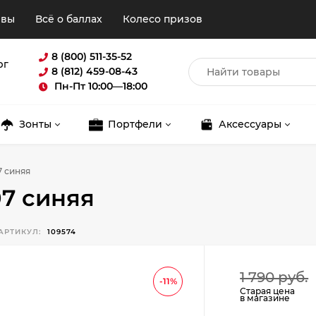
ывы
Всё о баллах
Колесо призов
8 (800) 511-35-52
рг
8 (812) 459-08-43
Пн-Пт 10:00—18:00
Зонты
Портфели
Аксессуары
7 синяя
7 синяя
АРТИКУЛ:
109574
Для клиентов всех банков
1 790 руб.
-11%
Старая цена
в магазине
Разбейте
оплату