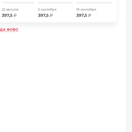
22 августа
5 сентября
19 сентября
397,5
₽
397,5
₽
397,5
₽
НДА
BOBO