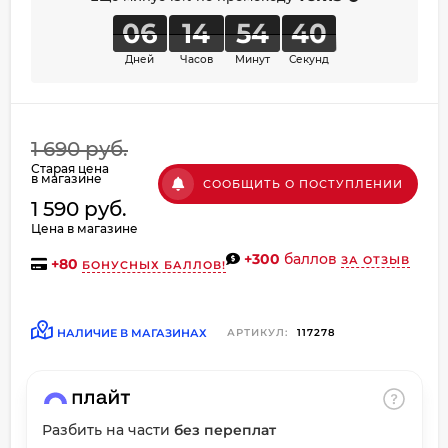
об оплате Плайтом
06
14
54
40
Дней
Часов
Минут
Секунд
Остались вопросы?
8 800 302-02-51
1 690 руб.
25
Старая цена
plait.ru
раз в
в магазине
СООБЩИТЬ О ПОСТУПЛЕНИИ
2 недели
1 590 руб.
Цена в магазине
+300
баллов
ЗА ОТЗЫВ
+
80
БОНУСНЫХ БАЛЛОВ!
НАЛИЧИЕ В МАГАЗИНАХ
АРТИКУЛ:
117278
Разбить на части
без переплат