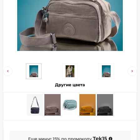
Добавляйте товары
в корзину
Оплачивайте сегодня только
25
% картой любого банка
Получайте товар
выбранный способом
Другие цвета
Оставшиеся
75
% будут
списываться
с вашей карты
по
25
%
каждые 2 недели
Подробнее
Tek15
Еще минус 15% по промокоду