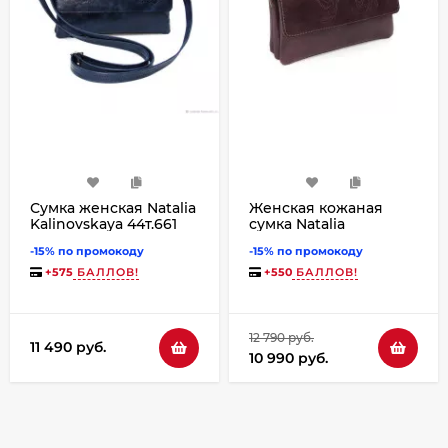
Сумка женская Natalia
Женская кожаная
Kalinovskaya 44т.661
сумка Natalia
Алита синяя
Kalinovskaya С74п-682
-15% по промокоду
-15% по промокоду
«Дария»
+
575
БАЛЛОВ!
+
550
БАЛЛОВ!
12 790 руб.
11 490 руб.
10 990 руб.