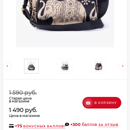
Добавляйте товары
в корзину
Оплачивайте сегодня только
25
% картой любого банка
Получайте товар
выбранный способом
Оставшиеся
75
% будут
1 590 руб.
списываться
с вашей карты
Старая цена
по
25
%
каждые 2 недели
в магазине
В КОРЗИНУ
1 490 руб.
Цена в магазине
+300
баллов
ЗА ОТЗЫВ
+
75
БОНУСНЫХ БАЛЛОВ!
Подробнее