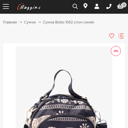
0
Главная
Сумки
Сумка Bobo 1052 слон синяя
Для клиентов всех банков
Разбейте
-6%
оплату
на части
без переплат
График платежей
Сегодня
25
%