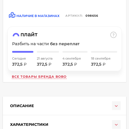
об оплате Плайтом
НАЛИЧИЕ В МАГАЗИНАХ
АРТИКУЛ:
098656
Остались вопросы?
8 800 302-02-51
Разбить на части
без переплат
25
plait.ru
раз в
2 недели
Сегодня
21 августа
4 сентября
18 сентября
372,5
₽
372,5
₽
372,5
₽
372,5
₽
ВСЕ ТОВАРЫ БРЕНДА
BOBO
ОПИСАНИЕ
ХАРАКТЕРИСТИКИ