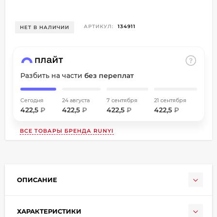
об оплате Плайтом
АРТИКУЛ:
134911
НЕТ В НАЛИЧИИ
Остались вопросы?
8 800 302-02-51
25
Разбить на части
без переплат
plait.ru
раз в
2 недели
Сегодня
24 августа
7 сентября
21 сентября
422,5
₽
422,5
₽
422,5
₽
422,5
₽
ВСЕ ТОВАРЫ БРЕНДА
RUNYI
ОПИСАНИЕ
ХАРАКТЕРИСТИКИ