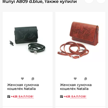
Runyi A809 d.blue, также купили
Женская сумочка
Женская сумочка
кошелёк Natalia
кошелёк Natalia
Kalinovskaya С53,
Kalinovskaya С53т-601
«Ким» Птица зеленая
«Лисиа»
+
425
БАЛЛОВ!
+
425
БАЛЛОВ!