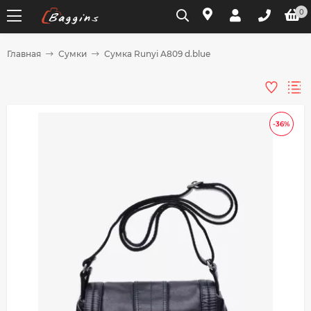
0
Главная
Сумки
Сумка Runyi A809 d.blue
Для клиентов всех банков
Разбейте
-36%
оплату
на части
без переплат
График платежей
Сегодня
25
%