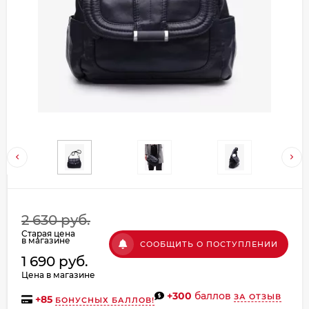
Добавляйте товары
в корзину
Оплачивайте сегодня только
25
% картой любого банка
Получайте товар
выбранный способом
Оставшиеся
75
% будут
2 630 руб.
списываться
с вашей карты
Старая цена
по
25
%
каждые 2 недели
в магазине
СООБЩИТЬ О ПОСТУПЛЕНИИ
1 690 руб.
Цена в магазине
+300
баллов
ЗА ОТЗЫВ
+
85
БОНУСНЫХ БАЛЛОВ!
Подробнее