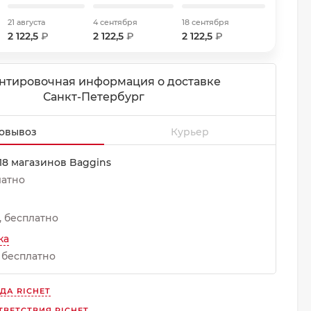
21 августа
4 сентября
18 сентября
2 122,5
₽
2 122,5
₽
2 122,5
₽
нтировочная информация о доставке
Санкт-Петербург
овывоз
Курьер
18 магазинов Baggins
латно
Бесплатно
ка
Бесплатно
НДА
RICHET
ТВЕТСТВИЯ RICHET