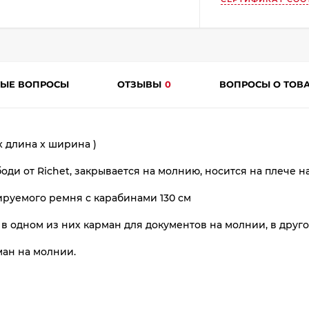
plait.ru
ТЫЕ ВОПРОСЫ
ОТЗЫВЫ
0
ВОПРОСЫ О ТОВ
 x длина x ширина )
раз
оди от Richet,
закрывается на молнию, носится на плече н
в 2 недели
ируемого ремня с карабинами 130 см
 в одном из них карман для документов на молнии, в друг
ман на молнии.