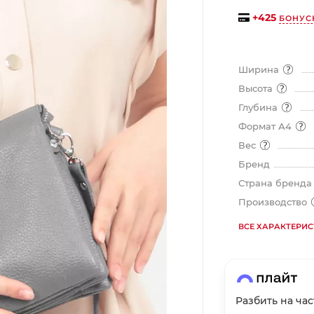
на части
без переплат
+
425
БОНУС
Ширина
График платежей
Высота
Глубина
Сегодня
Формат А4
25
%
Вес
Бренд
Страна бренд
Производство
Добавляйте товары
в корзину
ВСЕ ХАРАКТЕРИ
Оплачивайте сегодня только
25
% картой любого банка
Разбить на ча