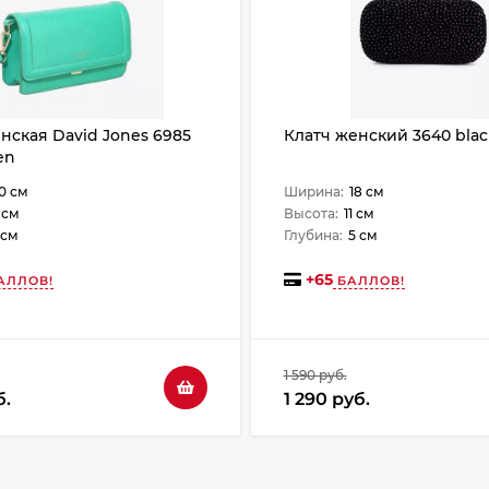
нская David Jones 6985
Клатч женский 3640 blac
en
0 см
Ширина:
18 см
 см
Высота:
11 см
 см
Глубина:
5 см
+
65
АЛЛОВ!
БАЛЛОВ!
1 590 руб.
б.
1 290 руб.