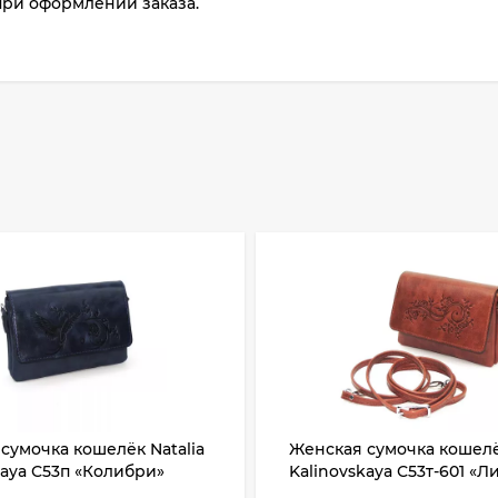
при оформлении заказа.
сумочка кошелёк Natalia
Женская сумочка кошелёк
kaya С53п «Колибри»
Kalinovskaya С53т-601 «Л