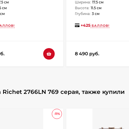
7.5 см
Ширина:
17.5 см
.5 см
Высота:
11.5 см
 см
Глубина:
3 см
+
425
АЛЛОВ!
БАЛЛОВ!
б.
8 490 руб.
Richet 2766LN 769 серая, также купили
-11%