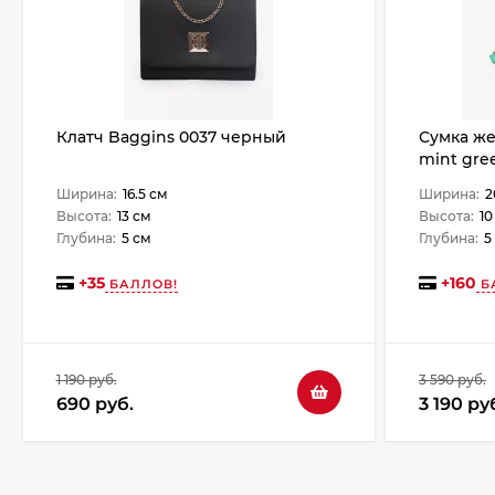
Клатч Baggins 0037 черный
Сумка же
mint gre
Ширина:
16.5 см
Ширина:
2
Высота:
13 см
Высота:
10
Глубина:
5 см
Глубина:
5
+
35
+
160
БАЛЛОВ!
Б
1 190 руб.
3 590 руб.
690 руб.
3 190 ру