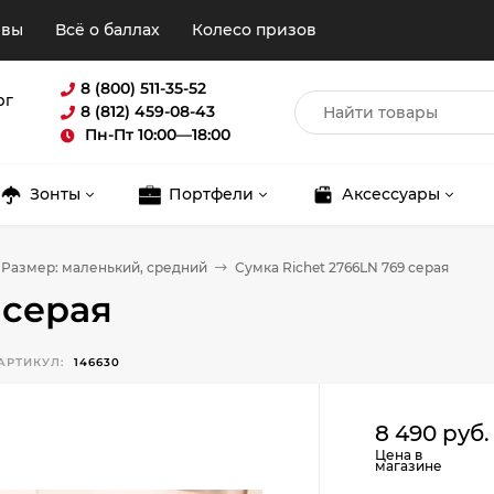
ывы
Всё о баллах
Колесо призов
8 (800) 511-35-52
рг
8 (812) 459-08-43
Пн-Пт 10:00—18:00
Зонты
Портфели
Аксессуары
 Размер: маленький, средний
Сумка Richet 2766LN 769 серая
 серая
АРТИКУЛ:
146630
Для клиентов всех банков
8 490 руб.
Цена в
магазине
Разбейте
оплату