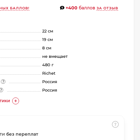
+400
баллов
НЫХ БАЛЛОВ!
ЗА ОТЗЫВ
22 см
19 см
8 см
не вмещает
480 г
Richet
а
Россия
Россия
СТИКИ
сти
без переплат