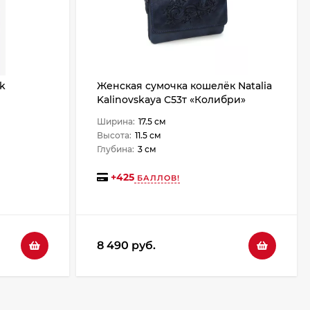
k
Женская сумочка кошелёк Natalia
Kalinovskaya С53т «Колибри»
синяя
Ширина:
17.5 см
Высота:
11.5 см
Глубина:
3 см
+
425
БАЛЛОВ!
8 490 руб.