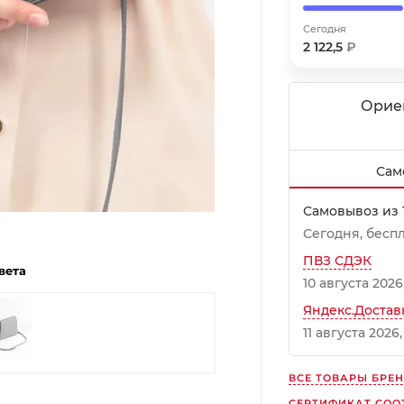
Сегодня
Получайте товар
выбранный способом
2 122,5
₽
Орие
Оставшиеся
75
% будут
списываться
с вашей карты
по
25
%
каждые 2 недели
Сам
Самовывоз из 
Подробнее
об оплате Плайтом
Сегодня
Бесп
ПВЗ СДЭК
вета
10 августа 2026
Яндекс.Достав
25
11 августа 2026
раз в
Остались вопросы?
2 недели
ВСЕ ТОВАРЫ БРЕ
8 800 302-02-51
СЕРТИФИКАТ СОО