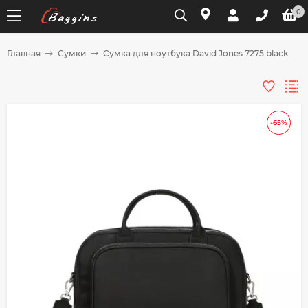
0
Главная
Сумки
Сумка для ноутбука David Jones 7275 black
Для клиентов всех банков
Разбейте
-65%
оплату
на части
без переплат
График платежей
Сегодня
25
%