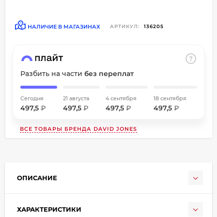
об оплате Плайтом
НАЛИЧИЕ В МАГАЗИНАХ
АРТИКУЛ:
136205
Остались вопросы?
8 800 302-02-51
Разбить на части
без переплат
25
plait.ru
раз в
2 недели
Сегодня
21 августа
4 сентября
18 сентября
497,5
₽
497,5
₽
497,5
₽
497,5
₽
ВСЕ ТОВАРЫ БРЕНДА
DAVID JONES
ОПИСАНИЕ
ХАРАКТЕРИСТИКИ