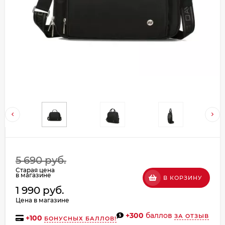
Добавляйте товары
в корзину
Оплачивайте сегодня только
25
% картой любого банка
Получайте товар
выбранный способом
Оставшиеся
75
% будут
5 690 руб.
списываться
с вашей карты
Старая цена
по
25
%
каждые 2 недели
в магазине
В КОРЗИНУ
1 990 руб.
Цена в магазине
+300
баллов
ЗА ОТЗЫВ
+
100
БОНУСНЫХ БАЛЛОВ!
Подробнее