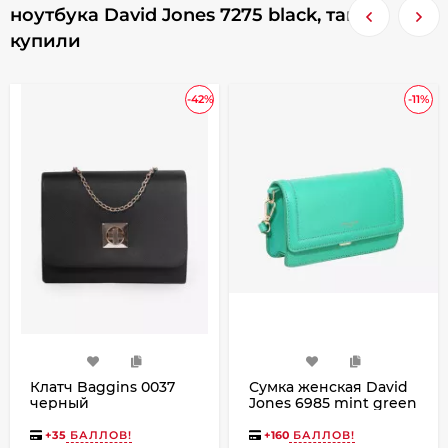
ноутбука David Jones 7275 black, также
купили
-42%
-11%
Клатч Baggins 0037
Сумка женская David
черный
Jones 6985 mint green
+
35
БАЛЛОВ!
+
160
БАЛЛОВ!