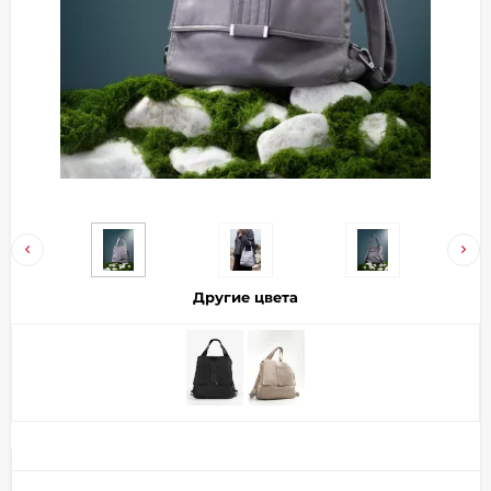
Добавляйте товары
в корзину
Оплачивайте сегодня только
25
% картой любого банка
Получайте товар
выбранный способом
Другие цвета
Оставшиеся
75
% будут
списываться
с вашей карты
по
25
%
каждые 2 недели
Подробнее