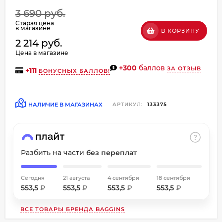
об оплате Плайтом
3 690 руб.
Старая цена
в магазине
В КОРЗИНУ
2 214 руб.
Цена в магазине
Остались вопросы?
+300
баллов
ЗА ОТЗЫВ
+
111
БОНУСНЫХ БАЛЛОВ!
8 800 302-02-51
25
plait.ru
раз в
2 недели
НАЛИЧИЕ В МАГАЗИНАХ
АРТИКУЛ:
133375
Разбить на части
без переплат
Сегодня
21 августа
4 сентября
18 сентября
553,5
₽
553,5
₽
553,5
₽
553,5
₽
ВСЕ ТОВАРЫ БРЕНДА
BAGGINS