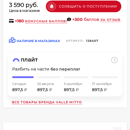
3 590 руб.
об оплате Плайтом
СООБЩИТЬ О ПОСТУПЛЕНИИ
Цена в магазине
+300
баллов
ЗА ОТЗЫВ
+
180
БОНУСНЫХ БАЛЛОВ!
Остались вопросы?
НАЛИЧИЕ В МАГАЗИНАХ
АРТИКУЛ:
126407
8 800 302-02-51
25
plait.ru
раз в
2 недели
Разбить на части
без переплат
Сегодня
20 августа
3 сентября
17 сентября
897,5
₽
897,5
₽
897,5
₽
897,5
₽
ВСЕ ТОВАРЫ БРЕНДА
VALLE MITTO