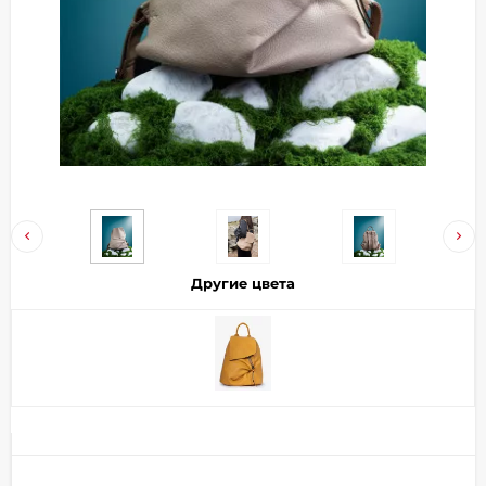
Добавляйте товары
в корзину
Оплачивайте сегодня только
25
% картой любого банка
Получайте товар
выбранный способом
Другие цвета
Оставшиеся
75
% будут
списываться
с вашей карты
по
25
%
каждые 2 недели
Подробнее