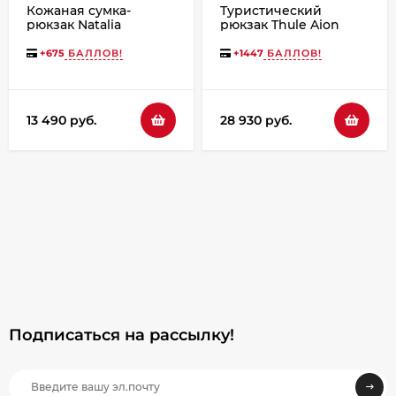
Кожаная сумка-
Туристический
рюкзак Natalia
рюкзак Thule Aion
Kalinovskaya "Илайн"
Travel Backpack 40L
зеленая/коричневая
3205017 Dark Slate
+
675
БАЛЛОВ!
+
1447
БАЛЛОВ!
13 490 руб.
28 930 руб.
Подписаться на рассылкy!