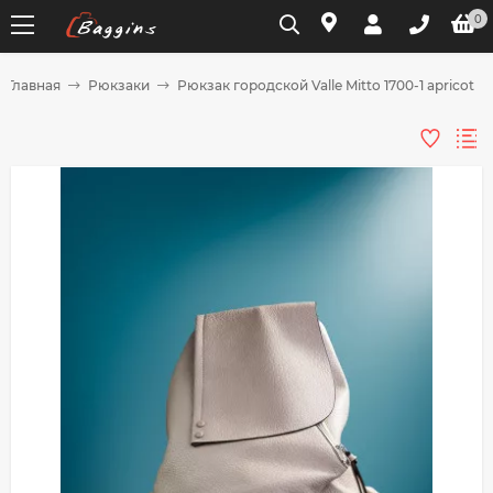
0
Главная
Рюкзаки
Рюкзак городской Valle Mitto 1700-1 apricot
Для клиентов всех банков
Разбейте
оплату
на части
без переплат
График платежей
Сегодня
25
%