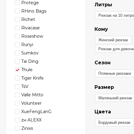
Protege
Литры
RHino Bags
Рюкзак на 10 литр
Richet
Rivacase
Кому
Roseshow
Женский рюкзак
Runyi
Рюкзак для девочк
Sumkov
Tai Ding
Сезон
Thule
Пляжные рюкзаки
Tiger Knife
TsV
Размер
Valle Mitto
Маленький рюкзак
Volunteer
XueFengLanG
Цвета
zн ALEXX
Бордовый рюкзак
Zinixs