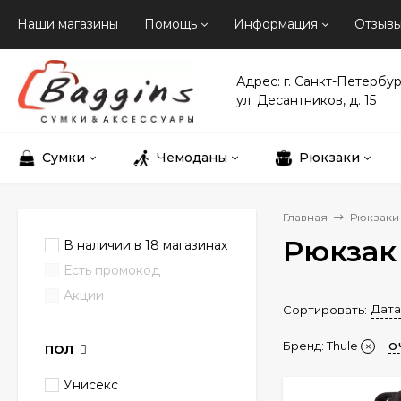
Наши магазины
Помощь
Информация
Отзыв
Адрес: г. Санкт-Петербур
ул. Десантников, д. 15
Сумки
Чемоданы
Рюкзаки
Главная
Рюкзаки
Рюкзак 
В наличии в 18 магазинах
Есть промокод
Акции
Дата
Сортировать:
Бренд:
Thule
О
ПОЛ
Унисекс