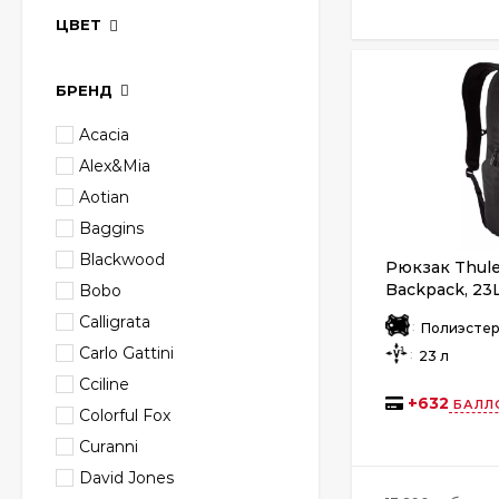
ЦВЕТ
БРЕНД
Acacia
Alex&Mia
Aotian
Baggins
Blackwood
Рюкзак Thule
Backpack, 23L
Bobo
Calligrata
:
Полиэсте
Carlo Gattini
:
23 л
Cciline
+
632
БАЛЛ
Colorful Fox
Curanni
David Jones