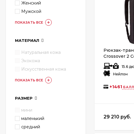
Женский
Мужской
ПОКАЗАТЬ ВСЕ
МАТЕРИАЛ
Рюкзак-тран
Натуральная кожа
Crossover 2 C
Экокожа
Black
:
15.6 
Искусственная кожа
:
Нейлон
ПОКАЗАТЬ ВСЕ
+
1461
БАЛЛ
РАЗМЕР
мини
29 210 руб.
маленький
средний