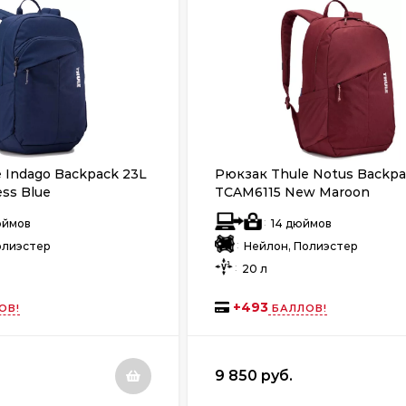
 Indago Backpack 23L
Рюкзак Thule Notus Backpa
ss Blue
TCAM6115 New Maroon
:
дюймов
14 дюймов
:
олиэстер
Нейлон, Полиэстер
:
20 л
+
493
ОВ!
БАЛЛОВ!
9 850 руб.