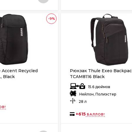
-9%
 Accent Recycled
Рюкзак Thule Exeo Backpac
, Black
TCAM8116 Black
:
р
15.6 дюймов
:
Нейлон, Полиэстер
:
28 л
ОВ!
+
615
БАЛЛОВ!