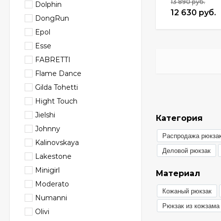
13 890 руб.
Dolphin
12 630 руб.
DongRun
Epol
Esse
FABRETTI
Flame Dance
Gilda Tohetti
Hight Touch
Jielshi
Категория
Johnny
Распродажа рюкза
Kalinovskaya
Деловой рюкзак
Lakestone
Minigirl
Материал
Moderato
Кожаный рюкзак
Numanni
Рюкзак из кожзама
Olivi