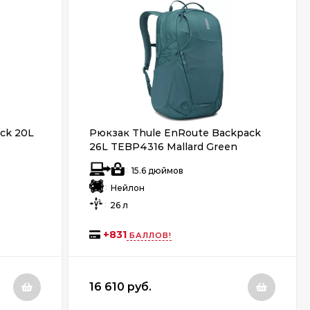
ck 20L
Рюкзак Thule EnRoute Backpack
26L TEBP4316 Mallard Green
:
15.6 дюймов
:
Нейлон
:
26 л
+
831
БАЛЛОВ!
16 610 руб.