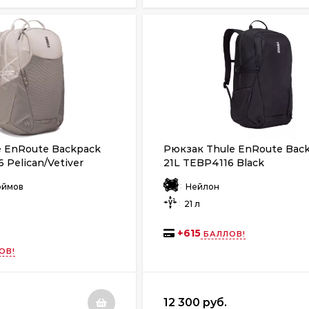
e EnRoute Backpack
Рюкзак Thule EnRoute Bac
 Pelican/Vetiver
21L TEBP4116 Black
:
дюймов
Нейлон
:
21 л
+
615
БАЛЛОВ!
ОВ!
12 300 руб.