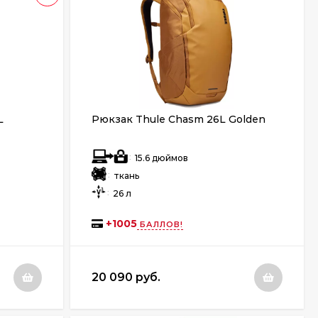
L
Рюкзак Thule Chasm 26L Golden
:
15.6 дюймов
:
ткань
:
26 л
+
1005
БАЛЛОВ!
20 090 руб.