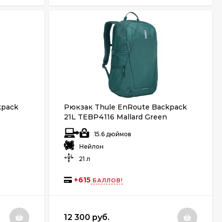
kpack
Рюкзак Thule EnRoute Backpack
21L TEBP4116 Mallard Green
:
15.6 дюймов
:
Нейлон
:
21 л
+
615
БАЛЛОВ!
12 300 руб.