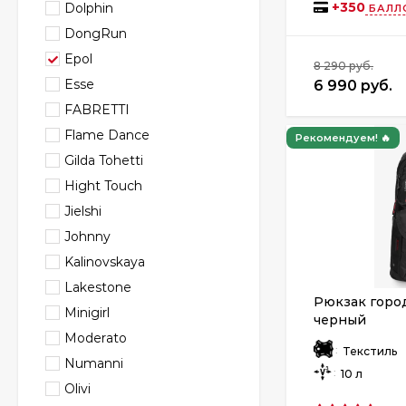
+
350
Dolphin
БАЛЛ
DongRun
Epol
8 290 руб.
Esse
6 990 руб.
FABRETTI
Flame Dance
Рекомендуем! 🔥
Gilda Tohetti
Hight Touch
Jielshi
Johnny
Kalinovskaya
Lakestone
Рюкзак город
Minigirl
черный
Moderato
:
Текстиль
Numanni
:
10 л
Olivi