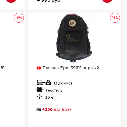
4 990 руб.
-6%
-16%
681
Рюкзак Epol 39611 чёрный
:
13 дюймов
:
Текстиль
:
30 л
+
350
БАЛЛОВ!