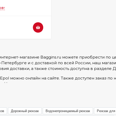
ОВ!
интернет-магазине Baggins.ru можете приобрести по цене
-Петербурге и с доставкой по всей России, наш магазин
вия доставки, а также стоимость доступна в разделе
Д
Epol можно онлайн на сайте. Также доступен заказ по но
в. Наши постоянные покупатели по достоинству оценил
вов, с которыми вы можете ознакомиться в товарах ил
тавленных товаров сертифицирован, ознакомиться с 
ков
Дорожный рюкзак
Водонепроницаемый рюкзак
Рюкзак для