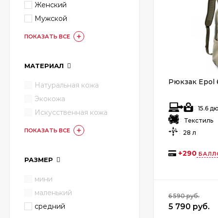
Женский
Мужской
ПОКАЗАТЬ ВСЕ
МАТЕРИАЛ
Рюкзак Epol 
Натуральная кожа
Экокожа
:
15.6 
Искусственная кожа
:
Текстиль
ПОКАЗАТЬ ВСЕ
:
28 л
+
290
БАЛЛ
РАЗМЕР
мини
маленький
6 590 руб.
5 790 руб.
средний