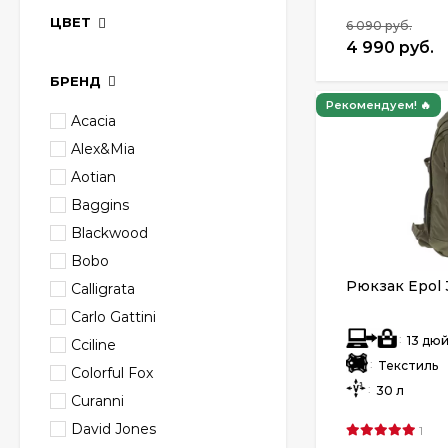
ЦВЕТ
6 090 руб.
4 990 руб.
БРЕНД
Рекомендуем! 🔥
Acacia
Alex&Mia
Aotian
Baggins
Blackwood
Bobo
Рюкзак Epol 
Calligrata
Carlo Gattini
:
13 дю
Cciline
:
Текстиль
Colorful Fox
:
30 л
Curanni
David Jones
1