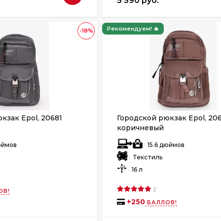
5 590 руб.
Рекомендуем! 🔥
-18%
кзак Epol, 20681
Городской рюкзак Epol, 20
коричневый
:
дюймов
15.6 дюймов
:
Текстиль
:
16 л
2
ОВ!
+
250
БАЛЛОВ!