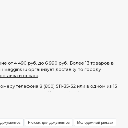
 от 4 490 руб. до 6 990 руб.. Более 13 товаров в
 Baggins.ru организует доставку по городу.
оставка и оплата
.
меру телефона 8 (800) 511-35-52 или в одном из 15
и товары категории Рюкзаки Epol, они оставили
и разделе
«Отзывы»
.
гарантией вы можете в разделе
Гарантия и брак
.
 документов
Рюкзак для документов
Молодежный рюкзак