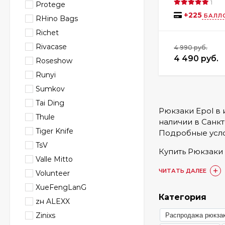
1
Protege
+
225
БАЛЛ
RHino Bags
Richet
Rivacase
4 990 руб.
4 490 руб.
Roseshow
Runyi
Sumkov
Tai Ding
Рюкзаки Epol в 
Thule
наличии в Санкт
Tiger Knife
Подробные усло
TsV
Купить Рюкзаки 
Valle Mitto
наших магазино
ЧИТАТЬ ДАЛЕЕ
Volunteer
более 1748 отзы
XueFengLanG
Любой из предс
Категория
zн ALEXX
Zinixs
Распродажа рюкза