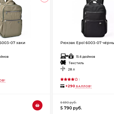
6003-07 хаки
Рюкзак Epol 6003-07 чёрн
:
дюймов
15.6 дюймов
:
Текстиль
:
28 л
1
ОВ!
+
290
БАЛЛОВ!
6 690 руб.
5 790 руб.