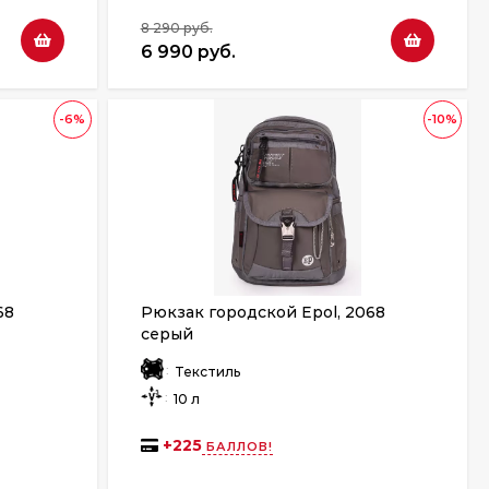
8 290 руб.
6 990 руб.
-6%
-10%
68
Рюкзак городской Epol, 2068
серый
:
Текстиль
:
10 л
+
225
БАЛЛОВ!