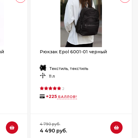
ый
Рюкзак Epol 6001-01 черный
:
Текстиль, текстиль
:
11 л
2
+
225
БАЛЛОВ!
4 790 руб.
4 490 руб.