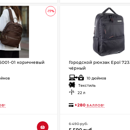
-17%
6001-01 коричневый
Городской рюкзак Epol 723
чёрный
:
дюймов
10 дюймов
:
Текстиль
:
22 л
+
280
ОВ!
БАЛЛОВ!
6 490 руб.