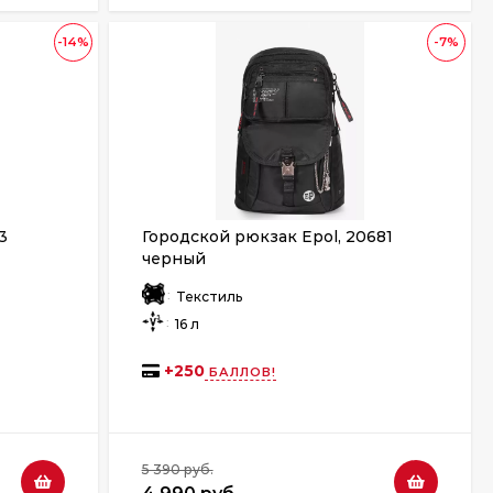
-14%
-7%
3
Городской рюкзак Epol, 20681
черный
:
Текстиль
:
16 л
+
250
БАЛЛОВ!
5 390 руб.