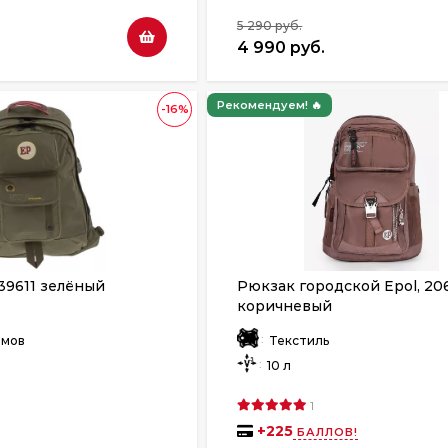
5 290 руб.
4 990 руб.
Рекомендуем! 🔥
-16%
39611 зелёный
Рюкзак городской Epol, 20
коричневый
:
ймов
Текстиль
:
10 л
1
+
225
БАЛЛОВ!