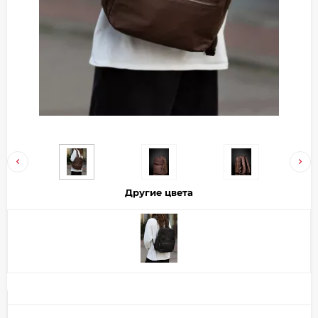
Добавляйте товары
в корзину
Оплачивайте сегодня только
25
% картой любого банка
Получайте товар
выбранный способом
Другие цвета
Оставшиеся
75
% будут
списываться
с вашей карты
по
25
%
каждые 2 недели
Подробнее