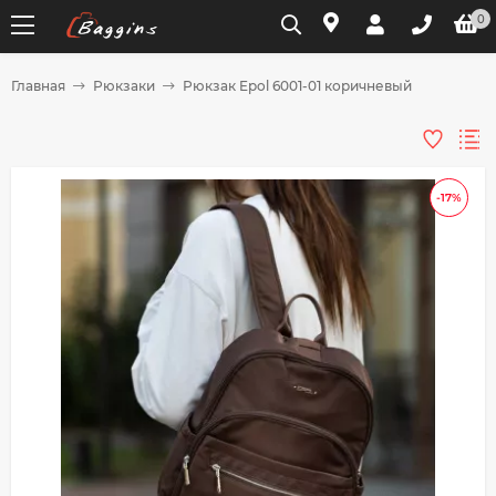
0
Главная
Рюкзаки
Рюкзак Epol 6001-01 коричневый
Для клиентов всех банков
Разбейте
-17%
оплату
на части
без переплат
График платежей
Сегодня
25
%