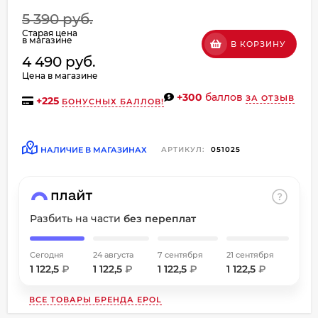
об оплате Плайтом
5 390 руб.
Старая цена
в магазине
В КОРЗИНУ
4 490 руб.
Цена в магазине
Остались вопросы?
+300
баллов
ЗА ОТЗЫВ
+
225
БОНУСНЫХ БАЛЛОВ!
8 800 302-02-51
25
plait.ru
раз в
2 недели
НАЛИЧИЕ В МАГАЗИНАХ
АРТИКУЛ:
051025
Разбить на части
без переплат
Сегодня
24 августа
7 сентября
21 сентября
1 122,5
₽
1 122,5
₽
1 122,5
₽
1 122,5
₽
ВСЕ ТОВАРЫ БРЕНДА
EPOL